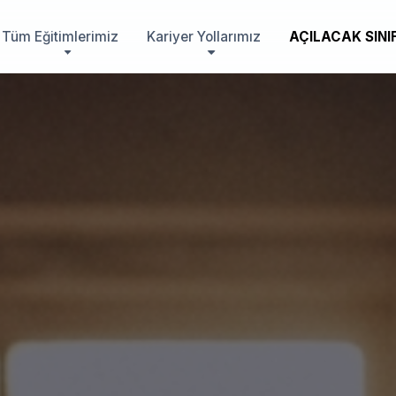
Tüm Eğitimlerimiz
Kariyer Yollarımız
AÇILACAK SINI