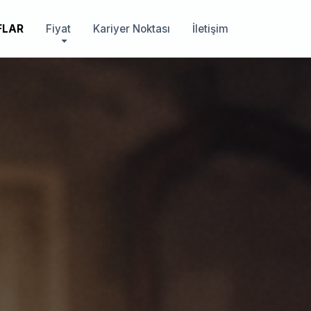
FLAR
Fiyat
Kariyer Noktası
İletişim