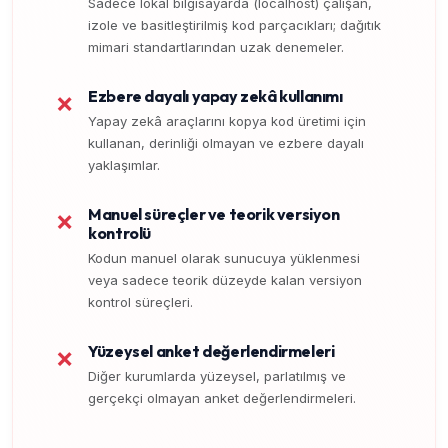
Sadece lokal bilgisayarda (localhost) çalışan,
izole ve basitleştirilmiş kod parçacıkları; dağıtık
mimari standartlarından uzak denemeler.
Ezbere dayalı yapay zekâ kullanımı
❌
Yapay zekâ araçlarını kopya kod üretimi için
kullanan, derinliği olmayan ve ezbere dayalı
yaklaşımlar.
Manuel süreçler ve teorik versiyon
❌
kontrolü
Kodun manuel olarak sunucuya yüklenmesi
veya sadece teorik düzeyde kalan versiyon
kontrol süreçleri.
Yüzeysel anket değerlendirmeleri
❌
Diğer kurumlarda yüzeysel, parlatılmış ve
gerçekçi olmayan anket değerlendirmeleri.