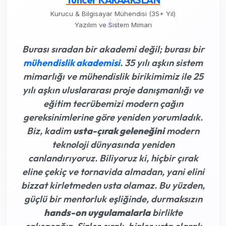
“
Kurucu & Bilgisayar Mühendisi (35+ Yıl)
Yazılım ve Sistem Mimarı
Burası sıradan bir akademi değil; burası bir
mühendislik akademisi
. 35 yılı aşkın sistem
mimarlığı ve mühendislik birikimimiz ile 25
yılı aşkın uluslararası proje danışmanlığı ve
eğitim tecrübemizi modern çağın
gereksinimlerine göre yeniden yorumladık.
Biz, kadim
usta-çırak geleneğini
modern
teknoloji dünyasında yeniden
canlandırıyoruz. Biliyoruz ki,
hiçbir çırak
eline çekiç ve tornavida almadan, yani elini
bizzat kirletmeden usta olamaz
. Bu yüzden,
güçlü bir mentorluk eşliğinde, durmaksızın
hands-on uygulamalarla
birlikte