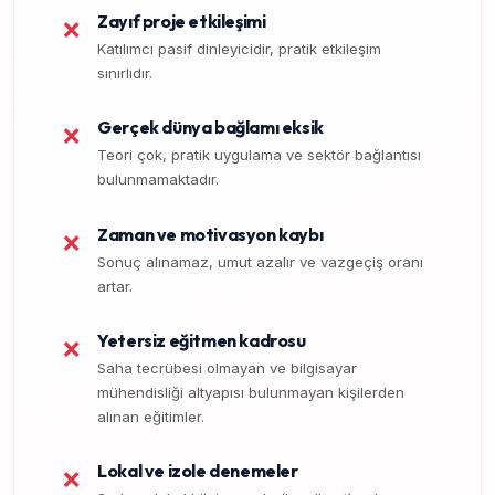
Zayıf proje etkileşimi
❌
Katılımcı pasif dinleyicidir, pratik etkileşim
sınırlıdır.
Gerçek dünya bağlamı eksik
❌
Teori çok, pratik uygulama ve sektör bağlantısı
bulunmamaktadır.
Zaman ve motivasyon kaybı
❌
Sonuç alınamaz, umut azalır ve vazgeçiş oranı
artar.
Yetersiz eğitmen kadrosu
❌
Saha tecrübesi olmayan ve bilgisayar
mühendisliği altyapısı bulunmayan kişilerden
alınan eğitimler.
Lokal ve izole denemeler
❌