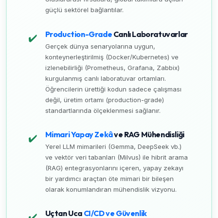
güçlü sektörel bağlantılar.
Production-Grade
Canlı Laboratuvarlar
✔️
Gerçek dünya senaryolarına uygun,
konteynerleştirilmiş (Docker/Kubernetes) ve
izlenebilirliği (Prometheus, Grafana, Zabbix)
kurgulanmış canlı laboratuvar ortamları.
Öğrencilerin ürettiği kodun sadece çalışması
değil, üretim ortamı (production-grade)
standartlarında ölçeklenmesi sağlanır.
Mimari Yapay Zekâ
ve RAG Mühendisliği
✔️
Yerel LLM mimarileri (Gemma, DeepSeek vb.)
ve vektör veri tabanları (Milvus) ile hibrit arama
(RAG) entegrasyonlarını içeren, yapay zekayı
bir yardımcı araçtan öte mimari bir bileşen
olarak konumlandıran mühendislik vizyonu.
Uçtan Uca
CI/CD ve Güvenlik
✔️