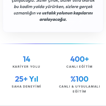
çalışacağız. Sizler çırak, bizler usta olarak
bu kadim yolda yürürken, sizlere gerçek
uzmanlığın ve
ustalık yolunun kapılarını
aralayacağız
.
14
400+
KARIYER YOLU
CANLI EĞITIM
25+ Yıl
%100
SAHA DENEYIMI
CANLI & UYGULAMALI
EĞITIM