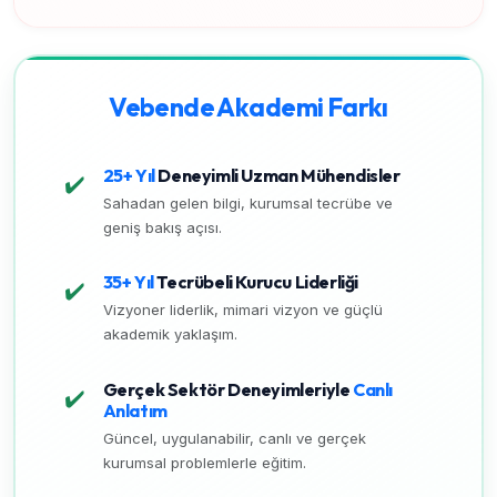
Vebende Akademi Farkı
25+ Yıl
Deneyimli Uzman Mühendisler
✔️
Sahadan gelen bilgi, kurumsal tecrübe ve
geniş bakış açısı.
35+ Yıl
Tecrübeli Kurucu Liderliği
✔️
Vizyoner liderlik, mimari vizyon ve güçlü
akademik yaklaşım.
Gerçek Sektör Deneyimleriyle
Canlı
✔️
Anlatım
Güncel, uygulanabilir, canlı ve gerçek
kurumsal problemlerle eğitim.