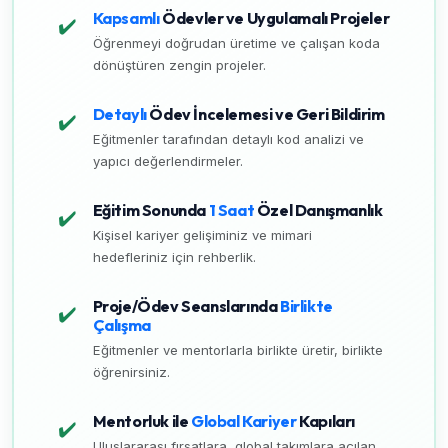
Kapsamlı
Ödevler ve Uygulamalı Projeler
✔️
Öğrenmeyi doğrudan üretime ve çalışan koda
dönüştüren zengin projeler.
Detaylı
Ödev İncelemesi ve Geri Bildirim
✔️
Eğitmenler tarafından detaylı kod analizi ve
yapıcı değerlendirmeler.
Eğitim Sonunda
1 Saat
Özel Danışmanlık
✔️
Kişisel kariyer gelişiminiz ve mimari
hedefleriniz için rehberlik.
Proje/Ödev Seanslarında
Birlikte
✔️
Çalışma
Eğitmenler ve mentorlarla birlikte üretir, birlikte
öğrenirsiniz.
Mentorluk ile
Global Kariyer
Kapıları
✔️
Uluslararası fırsatlara, global takımlara açılan