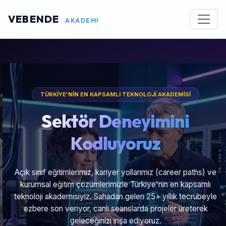
VEBENDE
AKADEMİ
TÜRKİYE'NİN EN KAPSAMLI TEKNOLOJİ AKADEMİSİ
Sektör Deneyimini
Kodluyoruz
Açık sınıf eğitimlerimiz, kariyer yollarımız (career paths) ve
kurumsal eğitim çözümlerimizle Türkiye'nin en kapsamlı
teknoloji akademisiyiz. Sahadan gelen 25+ yıllık tecrübeyle
ezbere son veriyor, canlı seanslarda projeler üreterek
geleceğinizi inşa ediyoruz.