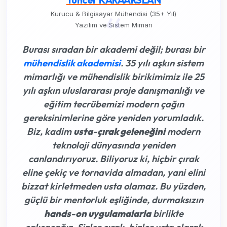
“
Kurucu & Bilgisayar Mühendisi (35+ Yıl)
Yazılım ve Sistem Mimarı
Burası sıradan bir akademi değil; burası bir
mühendislik akademisi
. 35 yılı aşkın sistem
mimarlığı ve mühendislik birikimimiz ile 25
yılı aşkın uluslararası proje danışmanlığı ve
eğitim tecrübemizi modern çağın
gereksinimlerine göre yeniden yorumladık.
Biz, kadim
usta-çırak geleneğini
modern
teknoloji dünyasında yeniden
canlandırıyoruz. Biliyoruz ki,
hiçbir çırak
eline çekiç ve tornavida almadan, yani elini
bizzat kirletmeden usta olamaz
. Bu yüzden,
güçlü bir mentorluk eşliğinde, durmaksızın
hands-on uygulamalarla
birlikte