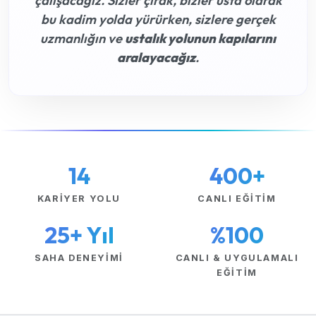
çalışacağız. Sizler çırak, bizler usta olarak
bu kadim yolda yürürken, sizlere gerçek
uzmanlığın ve
ustalık yolunun kapılarını
aralayacağız
.
14
400+
KARIYER YOLU
CANLI EĞITIM
25+ Yıl
%100
SAHA DENEYIMI
CANLI & UYGULAMALI
EĞITIM