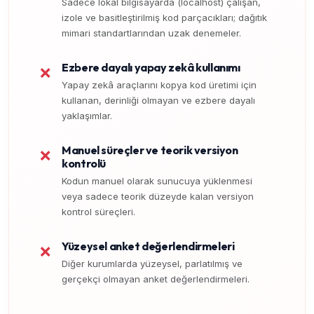
Sadece lokal bilgisayarda (localhost) çalışan,
izole ve basitleştirilmiş kod parçacıkları; dağıtık
mimari standartlarından uzak denemeler.
Ezbere dayalı yapay zekâ kullanımı
❌
Yapay zekâ araçlarını kopya kod üretimi için
kullanan, derinliği olmayan ve ezbere dayalı
yaklaşımlar.
Manuel süreçler ve teorik versiyon
❌
kontrolü
Kodun manuel olarak sunucuya yüklenmesi
veya sadece teorik düzeyde kalan versiyon
kontrol süreçleri.
Yüzeysel anket değerlendirmeleri
❌
Diğer kurumlarda yüzeysel, parlatılmış ve
gerçekçi olmayan anket değerlendirmeleri.