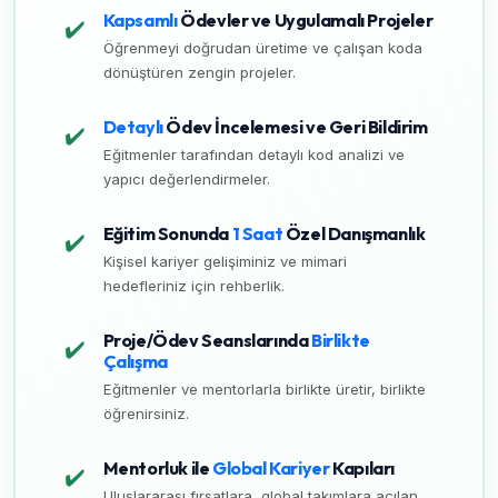
Kapsamlı
Ödevler ve Uygulamalı Projeler
✔️
Öğrenmeyi doğrudan üretime ve çalışan koda
dönüştüren zengin projeler.
Detaylı
Ödev İncelemesi ve Geri Bildirim
✔️
Eğitmenler tarafından detaylı kod analizi ve
yapıcı değerlendirmeler.
Eğitim Sonunda
1 Saat
Özel Danışmanlık
✔️
Kişisel kariyer gelişiminiz ve mimari
hedefleriniz için rehberlik.
Proje/Ödev Seanslarında
Birlikte
✔️
Çalışma
Eğitmenler ve mentorlarla birlikte üretir, birlikte
öğrenirsiniz.
Mentorluk ile
Global Kariyer
Kapıları
✔️
Uluslararası fırsatlara, global takımlara açılan