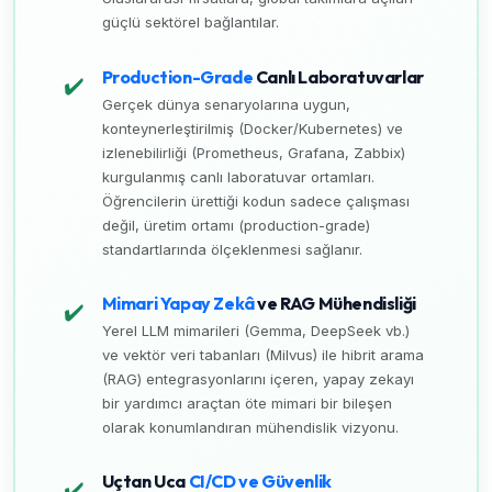
güçlü sektörel bağlantılar.
Production-Grade
Canlı Laboratuvarlar
✔️
Gerçek dünya senaryolarına uygun,
konteynerleştirilmiş (Docker/Kubernetes) ve
izlenebilirliği (Prometheus, Grafana, Zabbix)
kurgulanmış canlı laboratuvar ortamları.
Öğrencilerin ürettiği kodun sadece çalışması
değil, üretim ortamı (production-grade)
standartlarında ölçeklenmesi sağlanır.
Mimari Yapay Zekâ
ve RAG Mühendisliği
✔️
Yerel LLM mimarileri (Gemma, DeepSeek vb.)
ve vektör veri tabanları (Milvus) ile hibrit arama
(RAG) entegrasyonlarını içeren, yapay zekayı
bir yardımcı araçtan öte mimari bir bileşen
olarak konumlandıran mühendislik vizyonu.
Uçtan Uca
CI/CD ve Güvenlik
✔️