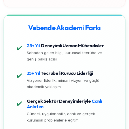
Vebende Akademi Farkı
25+ Yıl
Deneyimli Uzman Mühendisler
✔️
Sahadan gelen bilgi, kurumsal tecrübe ve
geniş bakış açısı.
35+ Yıl
Tecrübeli Kurucu Liderliği
✔️
Vizyoner liderlik, mimari vizyon ve güçlü
akademik yaklaşım.
Gerçek Sektör Deneyimleriyle
Canlı
✔️
Anlatım
Güncel, uygulanabilir, canlı ve gerçek
kurumsal problemlerle eğitim.