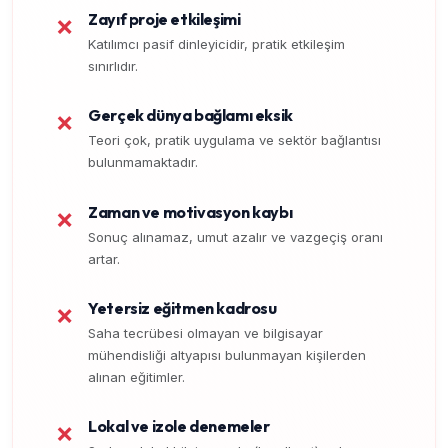
Zayıf proje etkileşimi
❌
Katılımcı pasif dinleyicidir, pratik etkileşim
sınırlıdır.
Gerçek dünya bağlamı eksik
❌
Teori çok, pratik uygulama ve sektör bağlantısı
bulunmamaktadır.
Zaman ve motivasyon kaybı
❌
Sonuç alınamaz, umut azalır ve vazgeçiş oranı
artar.
Yetersiz eğitmen kadrosu
❌
Saha tecrübesi olmayan ve bilgisayar
mühendisliği altyapısı bulunmayan kişilerden
alınan eğitimler.
Lokal ve izole denemeler
❌