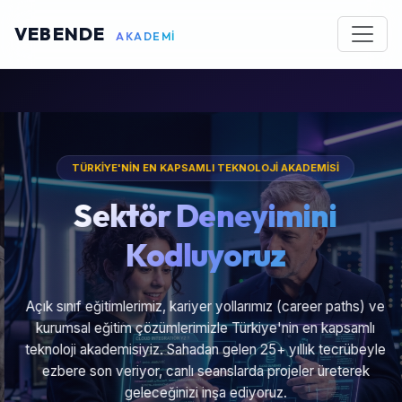
VEBENDE
AKADEMİ
TÜRKİYE'NİN EN KAPSAMLI TEKNOLOJİ AKADEMİSİ
Sektör Deneyimini
Kodluyoruz
Açık sınıf eğitimlerimiz, kariyer yollarımız (career paths) ve
kurumsal eğitim çözümlerimizle Türkiye'nin en kapsamlı
teknoloji akademisiyiz. Sahadan gelen 25+ yıllık tecrübeyle
ezbere son veriyor, canlı seanslarda projeler üreterek
geleceğinizi inşa ediyoruz.