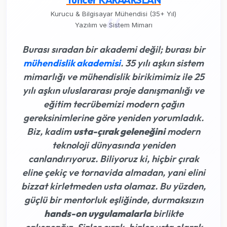
“
Kurucu & Bilgisayar Mühendisi (35+ Yıl)
Yazılım ve Sistem Mimarı
Burası sıradan bir akademi değil; burası bir
mühendislik akademisi
. 35 yılı aşkın sistem
mimarlığı ve mühendislik birikimimiz ile 25
yılı aşkın uluslararası proje danışmanlığı ve
eğitim tecrübemizi modern çağın
gereksinimlerine göre yeniden yorumladık.
Biz, kadim
usta-çırak geleneğini
modern
teknoloji dünyasında yeniden
canlandırıyoruz. Biliyoruz ki,
hiçbir çırak
eline çekiç ve tornavida almadan, yani elini
bizzat kirletmeden usta olamaz
. Bu yüzden,
güçlü bir mentorluk eşliğinde, durmaksızın
hands-on uygulamalarla
birlikte