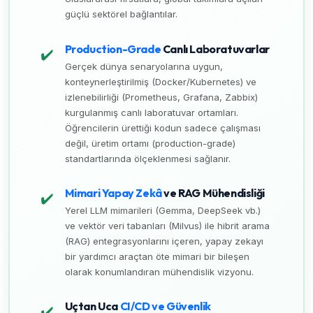
güçlü sektörel bağlantılar.
Production-Grade
Canlı Laboratuvarlar
✔️
Gerçek dünya senaryolarına uygun,
konteynerleştirilmiş (Docker/Kubernetes) ve
izlenebilirliği (Prometheus, Grafana, Zabbix)
kurgulanmış canlı laboratuvar ortamları.
Öğrencilerin ürettiği kodun sadece çalışması
değil, üretim ortamı (production-grade)
standartlarında ölçeklenmesi sağlanır.
Mimari Yapay Zekâ
ve RAG Mühendisliği
✔️
Yerel LLM mimarileri (Gemma, DeepSeek vb.)
ve vektör veri tabanları (Milvus) ile hibrit arama
(RAG) entegrasyonlarını içeren, yapay zekayı
bir yardımcı araçtan öte mimari bir bileşen
olarak konumlandıran mühendislik vizyonu.
Uçtan Uca
CI/CD ve Güvenlik
✔️