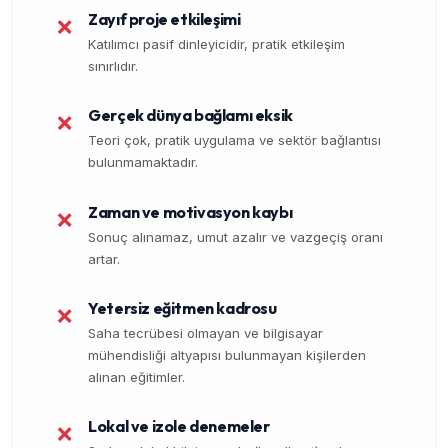
Zayıf proje etkileşimi
❌
Katılımcı pasif dinleyicidir, pratik etkileşim
sınırlıdır.
Gerçek dünya bağlamı eksik
❌
Teori çok, pratik uygulama ve sektör bağlantısı
bulunmamaktadır.
Zaman ve motivasyon kaybı
❌
Sonuç alınamaz, umut azalır ve vazgeçiş oranı
artar.
Yetersiz eğitmen kadrosu
❌
Saha tecrübesi olmayan ve bilgisayar
mühendisliği altyapısı bulunmayan kişilerden
alınan eğitimler.
Lokal ve izole denemeler
❌