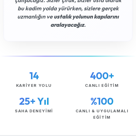
çalışacağız. Sizler çırak, bizler usta olarak
bu kadim yolda yürürken, sizlere gerçek
uzmanlığın ve
ustalık yolunun kapılarını
aralayacağız
.
14
400+
KARIYER YOLU
CANLI EĞITIM
25+ Yıl
%100
SAHA DENEYIMI
CANLI & UYGULAMALI
EĞITIM