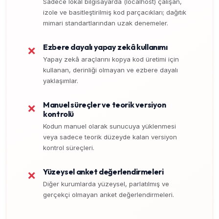
Sadece lokal bilgisayarda (localhost) çalışan,
izole ve basitleştirilmiş kod parçacıkları; dağıtık
mimari standartlarından uzak denemeler.
Ezbere dayalı yapay zekâ kullanımı
❌
Yapay zekâ araçlarını kopya kod üretimi için
kullanan, derinliği olmayan ve ezbere dayalı
yaklaşımlar.
Manuel süreçler ve teorik versiyon
❌
kontrolü
Kodun manuel olarak sunucuya yüklenmesi
veya sadece teorik düzeyde kalan versiyon
kontrol süreçleri.
Yüzeysel anket değerlendirmeleri
❌
Diğer kurumlarda yüzeysel, parlatılmış ve
gerçekçi olmayan anket değerlendirmeleri.