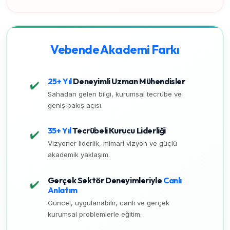
Vebende Akademi Farkı
25+ Yıl
Deneyimli Uzman Mühendisler
✔️
Sahadan gelen bilgi, kurumsal tecrübe ve
geniş bakış açısı.
35+ Yıl
Tecrübeli Kurucu Liderliği
✔️
Vizyoner liderlik, mimari vizyon ve güçlü
akademik yaklaşım.
Gerçek Sektör Deneyimleriyle
Canlı
✔️
Anlatım
Güncel, uygulanabilir, canlı ve gerçek
kurumsal problemlerle eğitim.