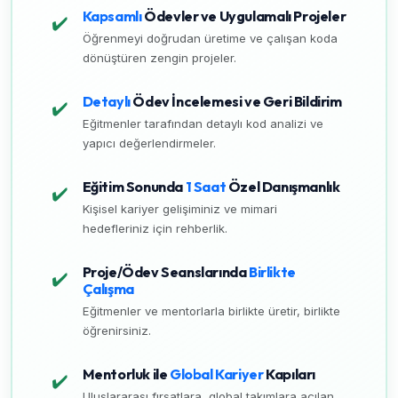
Kapsamlı
Ödevler ve Uygulamalı Projeler
✔️
Öğrenmeyi doğrudan üretime ve çalışan koda
dönüştüren zengin projeler.
Detaylı
Ödev İncelemesi ve Geri Bildirim
✔️
Eğitmenler tarafından detaylı kod analizi ve
yapıcı değerlendirmeler.
Eğitim Sonunda
1 Saat
Özel Danışmanlık
✔️
Kişisel kariyer gelişiminiz ve mimari
hedefleriniz için rehberlik.
Proje/Ödev Seanslarında
Birlikte
✔️
Çalışma
Eğitmenler ve mentorlarla birlikte üretir, birlikte
öğrenirsiniz.
Mentorluk ile
Global Kariyer
Kapıları
✔️
Uluslararası fırsatlara, global takımlara açılan