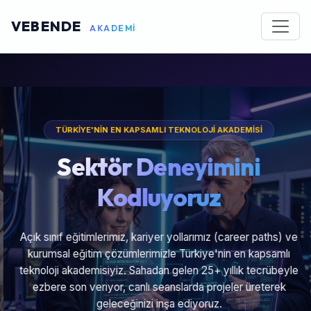
VEBENDE
AKADEMİ
TÜRKİYE'NİN EN KAPSAMLI TEKNOLOJİ AKADEMİSİ
Sektör Deneyimini
Kodluyoruz
Açık sınıf eğitimlerimiz, kariyer yollarımız (career paths) ve
kurumsal eğitim çözümlerimizle Türkiye'nin en kapsamlı
teknoloji akademisiyiz. Sahadan gelen 25+ yıllık tecrübeyle
ezbere son veriyor, canlı seanslarda projeler üreterek
geleceğinizi inşa ediyoruz.