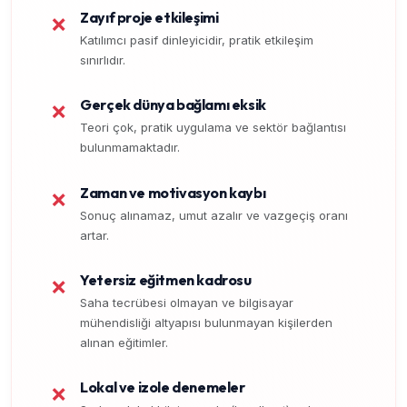
Zayıf proje etkileşimi
❌
Katılımcı pasif dinleyicidir, pratik etkileşim
sınırlıdır.
Gerçek dünya bağlamı eksik
❌
Teori çok, pratik uygulama ve sektör bağlantısı
bulunmamaktadır.
Zaman ve motivasyon kaybı
❌
Sonuç alınamaz, umut azalır ve vazgeçiş oranı
artar.
Yetersiz eğitmen kadrosu
❌
Saha tecrübesi olmayan ve bilgisayar
mühendisliği altyapısı bulunmayan kişilerden
alınan eğitimler.
Lokal ve izole denemeler
❌