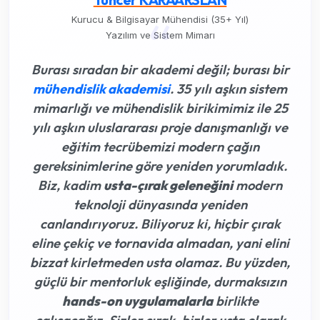
“
Kurucu & Bilgisayar Mühendisi (35+ Yıl)
Yazılım ve Sistem Mimarı
Burası sıradan bir akademi değil; burası bir
mühendislik akademisi
. 35 yılı aşkın sistem
mimarlığı ve mühendislik birikimimiz ile 25
yılı aşkın uluslararası proje danışmanlığı ve
eğitim tecrübemizi modern çağın
gereksinimlerine göre yeniden yorumladık.
Biz, kadim
usta-çırak geleneğini
modern
teknoloji dünyasında yeniden
canlandırıyoruz. Biliyoruz ki,
hiçbir çırak
eline çekiç ve tornavida almadan, yani elini
bizzat kirletmeden usta olamaz
. Bu yüzden,
güçlü bir mentorluk eşliğinde, durmaksızın
hands-on uygulamalarla
birlikte