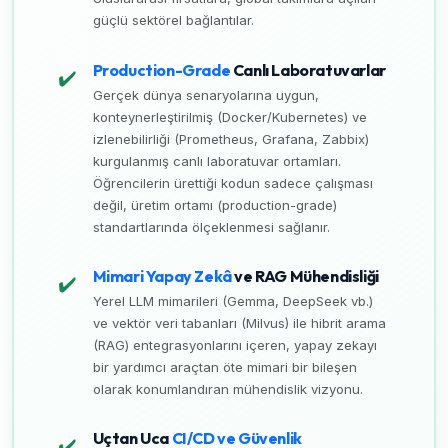
güçlü sektörel bağlantılar.
Production-Grade
Canlı Laboratuvarlar
✔️
Gerçek dünya senaryolarına uygun,
konteynerleştirilmiş (Docker/Kubernetes) ve
izlenebilirliği (Prometheus, Grafana, Zabbix)
kurgulanmış canlı laboratuvar ortamları.
Öğrencilerin ürettiği kodun sadece çalışması
değil, üretim ortamı (production-grade)
standartlarında ölçeklenmesi sağlanır.
Mimari Yapay Zekâ
ve RAG Mühendisliği
✔️
Yerel LLM mimarileri (Gemma, DeepSeek vb.)
ve vektör veri tabanları (Milvus) ile hibrit arama
(RAG) entegrasyonlarını içeren, yapay zekayı
bir yardımcı araçtan öte mimari bir bileşen
olarak konumlandıran mühendislik vizyonu.
Uçtan Uca
CI/CD ve Güvenlik
✔️