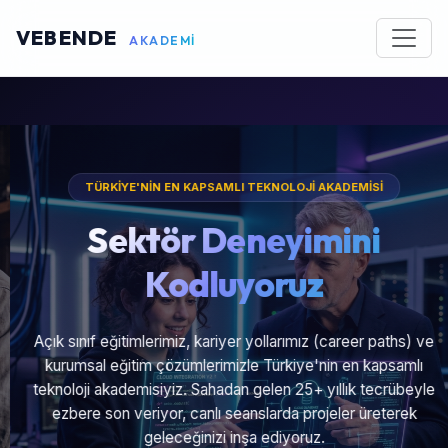
VEBENDE
AKADEMİ
TÜRKİYE'NİN EN KAPSAMLI TEKNOLOJİ AKADEMİSİ
Sektör Deneyimini
Kodluyoruz
Açık sınıf eğitimlerimiz, kariyer yollarımız (career paths) ve
kurumsal eğitim çözümlerimizle Türkiye'nin en kapsamlı
teknoloji akademisiyiz. Sahadan gelen 25+ yıllık tecrübeyle
ezbere son veriyor, canlı seanslarda projeler üreterek
geleceğinizi inşa ediyoruz.