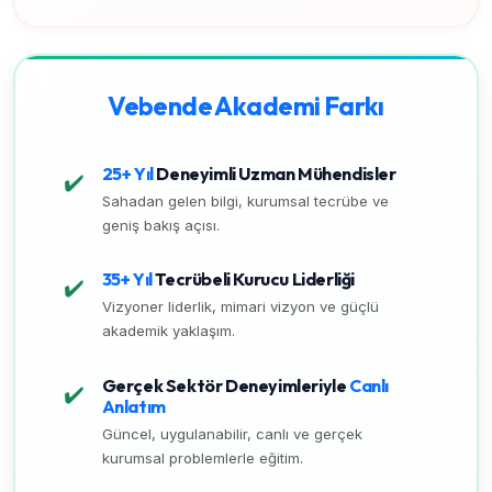
Vebende Akademi Farkı
25+ Yıl
Deneyimli Uzman Mühendisler
✔️
Sahadan gelen bilgi, kurumsal tecrübe ve
geniş bakış açısı.
35+ Yıl
Tecrübeli Kurucu Liderliği
✔️
Vizyoner liderlik, mimari vizyon ve güçlü
akademik yaklaşım.
Gerçek Sektör Deneyimleriyle
Canlı
✔️
Anlatım
Güncel, uygulanabilir, canlı ve gerçek
kurumsal problemlerle eğitim.