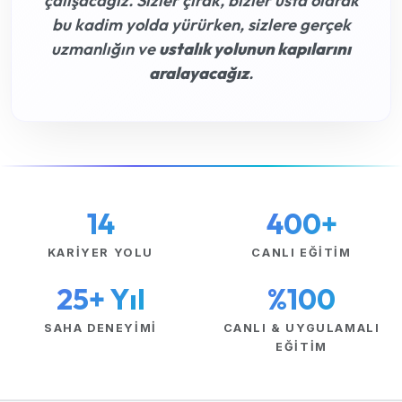
çalışacağız. Sizler çırak, bizler usta olarak
bu kadim yolda yürürken, sizlere gerçek
uzmanlığın ve
ustalık yolunun kapılarını
aralayacağız
.
14
400+
KARIYER YOLU
CANLI EĞITIM
25+ Yıl
%100
SAHA DENEYIMI
CANLI & UYGULAMALI
EĞITIM