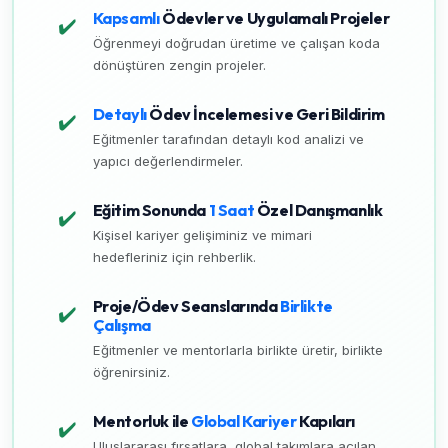
Kapsamlı
Ödevler ve Uygulamalı Projeler
✔️
Öğrenmeyi doğrudan üretime ve çalışan koda
dönüştüren zengin projeler.
Detaylı
Ödev İncelemesi ve Geri Bildirim
✔️
Eğitmenler tarafından detaylı kod analizi ve
yapıcı değerlendirmeler.
Eğitim Sonunda
1 Saat
Özel Danışmanlık
✔️
Kişisel kariyer gelişiminiz ve mimari
hedefleriniz için rehberlik.
Proje/Ödev Seanslarında
Birlikte
✔️
Çalışma
Eğitmenler ve mentorlarla birlikte üretir, birlikte
öğrenirsiniz.
Mentorluk ile
Global Kariyer
Kapıları
✔️
Uluslararası fırsatlara, global takımlara açılan