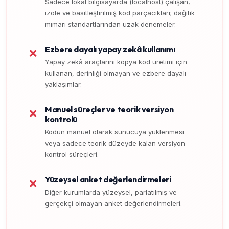
Sadece lokal bilgisayarda (localhost) çalışan,
izole ve basitleştirilmiş kod parçacıkları; dağıtık
mimari standartlarından uzak denemeler.
Ezbere dayalı yapay zekâ kullanımı
❌
Yapay zekâ araçlarını kopya kod üretimi için
kullanan, derinliği olmayan ve ezbere dayalı
yaklaşımlar.
Manuel süreçler ve teorik versiyon
❌
kontrolü
Kodun manuel olarak sunucuya yüklenmesi
veya sadece teorik düzeyde kalan versiyon
kontrol süreçleri.
Yüzeysel anket değerlendirmeleri
❌
Diğer kurumlarda yüzeysel, parlatılmış ve
gerçekçi olmayan anket değerlendirmeleri.