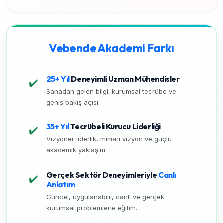
Vebende Akademi Farkı
25+ Yıl
Deneyimli Uzman Mühendisler
✔️
Sahadan gelen bilgi, kurumsal tecrübe ve
geniş bakış açısı.
35+ Yıl
Tecrübeli Kurucu Liderliği
✔️
Vizyoner liderlik, mimari vizyon ve güçlü
akademik yaklaşım.
Gerçek Sektör Deneyimleriyle
Canlı
✔️
Anlatım
Güncel, uygulanabilir, canlı ve gerçek
kurumsal problemlerle eğitim.