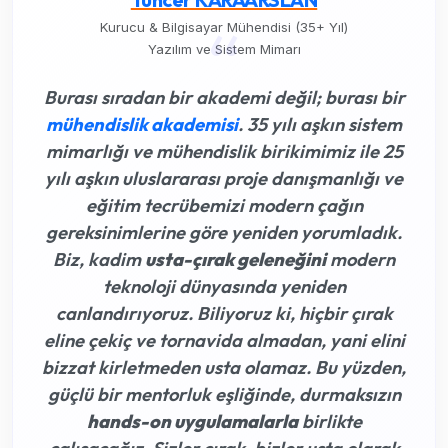
“
Kurucu & Bilgisayar Mühendisi (35+ Yıl)
Yazılım ve Sistem Mimarı
Burası sıradan bir akademi değil; burası bir
mühendislik akademisi
. 35 yılı aşkın sistem
mimarlığı ve mühendislik birikimimiz ile 25
yılı aşkın uluslararası proje danışmanlığı ve
eğitim tecrübemizi modern çağın
gereksinimlerine göre yeniden yorumladık.
Biz, kadim
usta-çırak geleneğini
modern
teknoloji dünyasında yeniden
canlandırıyoruz. Biliyoruz ki,
hiçbir çırak
eline çekiç ve tornavida almadan, yani elini
bizzat kirletmeden usta olamaz
. Bu yüzden,
güçlü bir mentorluk eşliğinde, durmaksızın
hands-on uygulamalarla
birlikte