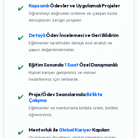
Kapsamlı
Ödevler ve Uygulamalı Projeler
✔️
Öğrenmeyi doğrudan üretime ve çalışan koda
dönüştüren zengin projeler.
Detaylı
Ödev İncelemesi ve Geri Bildirim
✔️
Eğitmenler tarafından detaylı kod analizi ve
yapıcı değerlendirmeler.
Eğitim Sonunda
1 Saat
Özel Danışmanlık
✔️
Kişisel kariyer gelişiminiz ve mimari
hedefleriniz için rehberlik.
Proje/Ödev Seanslarında
Birlikte
✔️
Çalışma
Eğitmenler ve mentorlarla birlikte üretir, birlikte
öğrenirsiniz.
Mentorluk ile
Global Kariyer
Kapıları
✔️
Uluslararası fırsatlara, global takımlara açılan