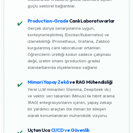
güçlü sektörel bağlantılar.
Production-Grade
Canlı Laboratuvarlar
✔️
Gerçek dünya senaryolarına uygun,
konteynerleştirilmiş (Docker/Kubernetes) ve
izlenebilirliği (Prometheus, Grafana, Zabbix)
kurgulanmış canlı laboratuvar ortamları.
Öğrencilerin ürettiği kodun sadece çalışması
değil, üretim ortamı (production-grade)
standartlarında ölçeklenmesi sağlanır.
Mimari Yapay Zekâ
ve RAG Mühendisliği
✔️
Yerel LLM mimarileri (Gemma, DeepSeek vb.)
ve vektör veri tabanları (Milvus) ile hibrit arama
(RAG) entegrasyonlarını içeren, yapay zekayı
bir yardımcı araçtan öte mimari bir bileşen
olarak konumlandıran mühendislik vizyonu.
Uçtan Uca
CI/CD ve Güvenlik
✔️