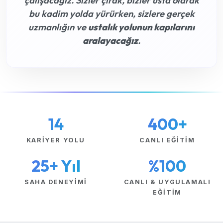
çalışacağız. Sizler çırak, bizler usta olarak
bu kadim yolda yürürken, sizlere gerçek
uzmanlığın ve
ustalık yolunun kapılarını
aralayacağız
.
14
400+
KARIYER YOLU
CANLI EĞITIM
25+ Yıl
%100
SAHA DENEYIMI
CANLI & UYGULAMALI
EĞITIM