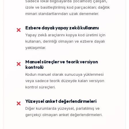
Sadece lokal bilgisayarda (localhost) çalışan,
izole ve basitleştirilmiş kod parçacıkları; dağıtık
mimari standartlarından uzak denemeler.
Ezbere dayalı yapay zekâ kullanımı
❌
Yapay zekâ araçlarını kopya kod üretimi için
kullanan, derinliği olmayan ve ezbere dayalı
yaklaşımlar.
Manuel süreçler ve teorik versiyon
❌
kontrolü
Kodun manuel olarak sunucuya yüklenmesi
veya sadece teorik düzeyde kalan versiyon
kontrol süreçleri.
Yüzeysel anket değerlendirmeleri
❌
Diğer kurumlarda yüzeysel, parlatılmış ve
gerçekçi olmayan anket değerlendirmeleri.