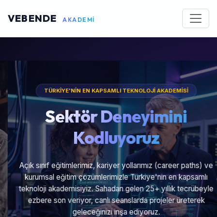
VEBENDE
AKADEMİ
TÜRKİYE'NİN EN KAPSAMLI TEKNOLOJİ AKADEMİSİ
Sektör Deneyimini
Kodluyoruz
Açık sınıf eğitimlerimiz, kariyer yollarımız (career paths) ve
kurumsal eğitim çözümlerimizle Türkiye'nin en kapsamlı
teknoloji akademisiyiz. Sahadan gelen 25+ yıllık tecrübeyle
ezbere son veriyor, canlı seanslarda projeler üreterek
geleceğinizi inşa ediyoruz.