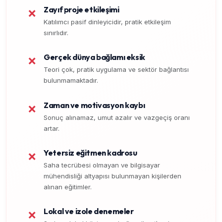
Zayıf proje etkileşimi
❌
Katılımcı pasif dinleyicidir, pratik etkileşim
sınırlıdır.
Gerçek dünya bağlamı eksik
❌
Teori çok, pratik uygulama ve sektör bağlantısı
bulunmamaktadır.
Zaman ve motivasyon kaybı
❌
Sonuç alınamaz, umut azalır ve vazgeçiş oranı
artar.
Yetersiz eğitmen kadrosu
❌
Saha tecrübesi olmayan ve bilgisayar
mühendisliği altyapısı bulunmayan kişilerden
alınan eğitimler.
Lokal ve izole denemeler
❌