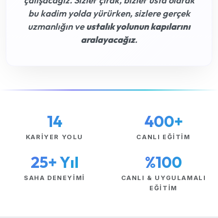
çalışacağız. Sizler çırak, bizler usta olarak
bu kadim yolda yürürken, sizlere gerçek
uzmanlığın ve
ustalık yolunun kapılarını
aralayacağız
.
14
400+
KARIYER YOLU
CANLI EĞITIM
25+ Yıl
%100
SAHA DENEYIMI
CANLI & UYGULAMALI
EĞITIM