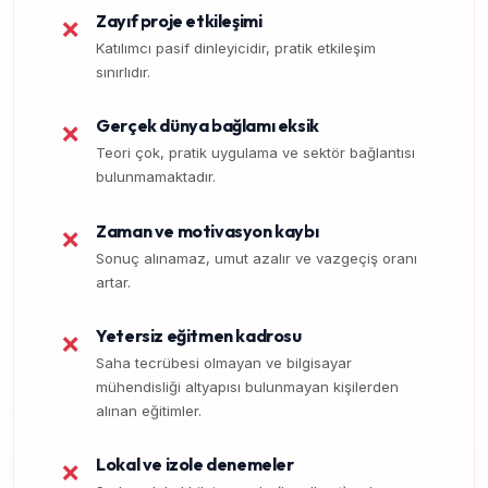
Zayıf proje etkileşimi
❌
Katılımcı pasif dinleyicidir, pratik etkileşim
sınırlıdır.
Gerçek dünya bağlamı eksik
❌
Teori çok, pratik uygulama ve sektör bağlantısı
bulunmamaktadır.
Zaman ve motivasyon kaybı
❌
Sonuç alınamaz, umut azalır ve vazgeçiş oranı
artar.
Yetersiz eğitmen kadrosu
❌
Saha tecrübesi olmayan ve bilgisayar
mühendisliği altyapısı bulunmayan kişilerden
alınan eğitimler.
Lokal ve izole denemeler
❌