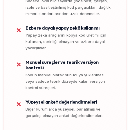
Sadece lokal bilgisayarda (localhost) çalışan,
izole ve basitleştirilmiş kod parçacıkları; dağıtık
mimari standartlarından uzak denemeler.
Ezbere dayalı yapay zekâ kullanımı
❌
Yapay zekâ araçlarını kopya kod üretimi için
kullanan, derinliği olmayan ve ezbere dayalı
yaklaşımlar.
Manuel süreçler ve teorik versiyon
❌
kontrolü
Kodun manuel olarak sunucuya yüklenmesi
veya sadece teorik düzeyde kalan versiyon
kontrol süreçleri.
Yüzeysel anket değerlendirmeleri
❌
Diğer kurumlarda yüzeysel, parlatılmış ve
gerçekçi olmayan anket değerlendirmeleri.