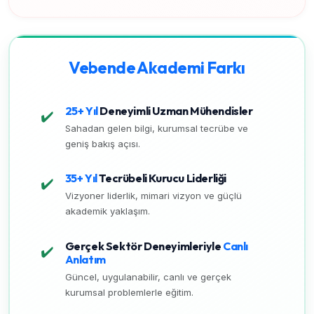
Vebende Akademi Farkı
25+ Yıl
Deneyimli Uzman Mühendisler
✔️
Sahadan gelen bilgi, kurumsal tecrübe ve
geniş bakış açısı.
35+ Yıl
Tecrübeli Kurucu Liderliği
✔️
Vizyoner liderlik, mimari vizyon ve güçlü
akademik yaklaşım.
Gerçek Sektör Deneyimleriyle
Canlı
✔️
Anlatım
Güncel, uygulanabilir, canlı ve gerçek
kurumsal problemlerle eğitim.