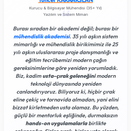
“
Kurucu & Bilgisayar Mühendisi (35+ Yıl)
Yazılım ve Sistem Mimarı
Burası sıradan bir akademi değil; burası bir
mühendislik akademisi
. 35 yılı aşkın sistem
mimarlığı ve mühendislik birikimimiz ile 25
yılı aşkın uluslararası proje danışmanlığı ve
eğitim tecrübemizi modern çağın
gereksinimlerine göre yeniden yorumladık.
Biz, kadim
usta-çırak geleneğini
modern
teknoloji dünyasında yeniden
canlandırıyoruz. Biliyoruz ki,
hiçbir çırak
eline çekiç ve tornavida almadan, yani elini
bizzat kirletmeden usta olamaz
. Bu yüzden,
güçlü bir mentorluk eşliğinde, durmaksızın
hands-on uygulamalarla
birlikte