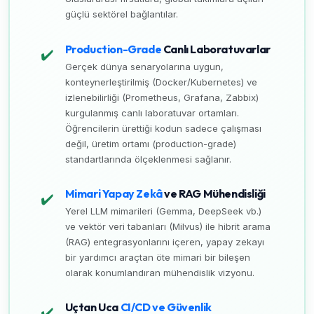
güçlü sektörel bağlantılar.
Production-Grade
Canlı Laboratuvarlar
✔️
Gerçek dünya senaryolarına uygun,
konteynerleştirilmiş (Docker/Kubernetes) ve
izlenebilirliği (Prometheus, Grafana, Zabbix)
kurgulanmış canlı laboratuvar ortamları.
Öğrencilerin ürettiği kodun sadece çalışması
değil, üretim ortamı (production-grade)
standartlarında ölçeklenmesi sağlanır.
Mimari Yapay Zekâ
ve RAG Mühendisliği
✔️
Yerel LLM mimarileri (Gemma, DeepSeek vb.)
ve vektör veri tabanları (Milvus) ile hibrit arama
(RAG) entegrasyonlarını içeren, yapay zekayı
bir yardımcı araçtan öte mimari bir bileşen
olarak konumlandıran mühendislik vizyonu.
Uçtan Uca
CI/CD ve Güvenlik
✔️