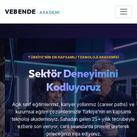
VEBENDE
AKADEMİ
TÜRKİYE'NİN EN KAPSAMLI TEKNOLOJİ AKADEMİSİ
Sektör Deneyimini
Kodluyoruz
Açık sınıf eğitimlerimiz, kariyer yollarımız (career paths) ve
kurumsal eğitim çözümlerimizle Türkiye'nin en kapsamlı
teknoloji akademisiyiz. Sahadan gelen 25+ yıllık tecrübeyle
ezbere son veriyor, canlı seanslarda projeler üreterek
geleceğinizi inşa ediyoruz.