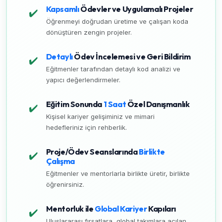
Kapsamlı
Ödevler ve Uygulamalı Projeler
✔️
Öğrenmeyi doğrudan üretime ve çalışan koda
dönüştüren zengin projeler.
Detaylı
Ödev İncelemesi ve Geri Bildirim
✔️
Eğitmenler tarafından detaylı kod analizi ve
yapıcı değerlendirmeler.
Eğitim Sonunda
1 Saat
Özel Danışmanlık
✔️
Kişisel kariyer gelişiminiz ve mimari
hedefleriniz için rehberlik.
Proje/Ödev Seanslarında
Birlikte
✔️
Çalışma
Eğitmenler ve mentorlarla birlikte üretir, birlikte
öğrenirsiniz.
Mentorluk ile
Global Kariyer
Kapıları
✔️
Uluslararası fırsatlara, global takımlara açılan