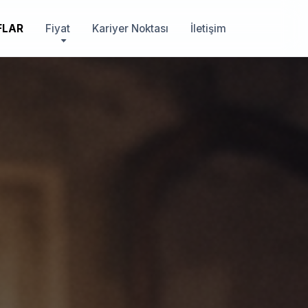
FLAR
Fiyat
Kariyer Noktası
İletişim