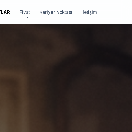
FLAR
Fiyat
Kariyer Noktası
İletişim