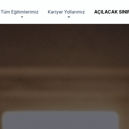
Tüm Eğitimlerimiz
Kariyer Yollarımız
AÇILACAK SINI