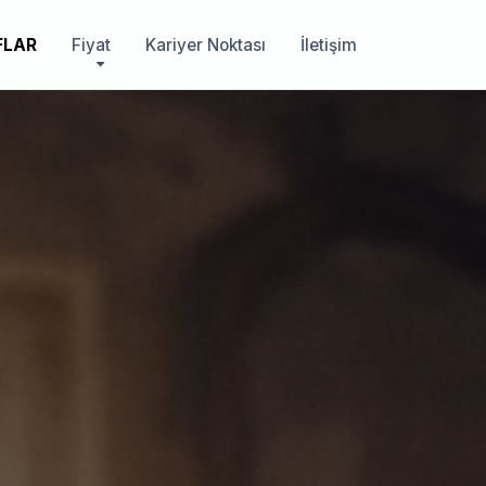
FLAR
Fiyat
Kariyer Noktası
İletişim