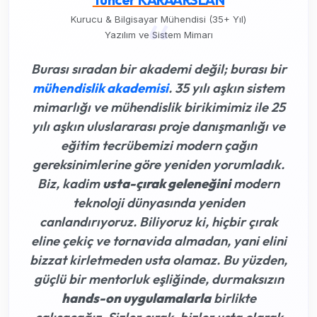
“
Kurucu & Bilgisayar Mühendisi (35+ Yıl)
Yazılım ve Sistem Mimarı
Burası sıradan bir akademi değil; burası bir
mühendislik akademisi
. 35 yılı aşkın sistem
mimarlığı ve mühendislik birikimimiz ile 25
yılı aşkın uluslararası proje danışmanlığı ve
eğitim tecrübemizi modern çağın
gereksinimlerine göre yeniden yorumladık.
Biz, kadim
usta-çırak geleneğini
modern
teknoloji dünyasında yeniden
canlandırıyoruz. Biliyoruz ki,
hiçbir çırak
eline çekiç ve tornavida almadan, yani elini
bizzat kirletmeden usta olamaz
. Bu yüzden,
güçlü bir mentorluk eşliğinde, durmaksızın
hands-on uygulamalarla
birlikte