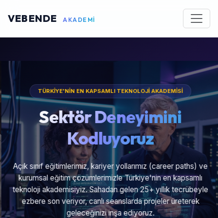
VEBENDE
AKADEMİ
TÜRKİYE'NİN EN KAPSAMLI TEKNOLOJİ AKADEMİSİ
Sektör Deneyimini
Kodluyoruz
Açık sınıf eğitimlerimiz, kariyer yollarımız (career paths) ve
kurumsal eğitim çözümlerimizle Türkiye'nin en kapsamlı
teknoloji akademisiyiz. Sahadan gelen 25+ yıllık tecrübeyle
ezbere son veriyor, canlı seanslarda projeler üreterek
geleceğinizi inşa ediyoruz.