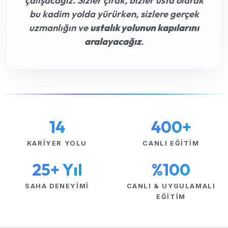
çalışacağız. Sizler çırak, bizler usta olarak
bu kadim yolda yürürken, sizlere gerçek
uzmanlığın ve
ustalık yolunun kapılarını
aralayacağız
.
14
400+
KARIYER YOLU
CANLI EĞITIM
25+ Yıl
%100
SAHA DENEYIMI
CANLI & UYGULAMALI
EĞITIM