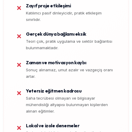
Zayıf proje etkileşimi
❌
Katılımcı pasif dinleyicidir, pratik etkileşim
sınırlıdır.
Gerçek dünya bağlamı eksik
❌
Teori çok, pratik uygulama ve sektör bağlantısı
bulunmamaktadır.
Zaman ve motivasyon kaybı
❌
Sonuç alınamaz, umut azalır ve vazgeçiş oranı
artar.
Yetersiz eğitmen kadrosu
❌
Saha tecrübesi olmayan ve bilgisayar
mühendisliği altyapısı bulunmayan kişilerden
alınan eğitimler.
Lokal ve izole denemeler
❌