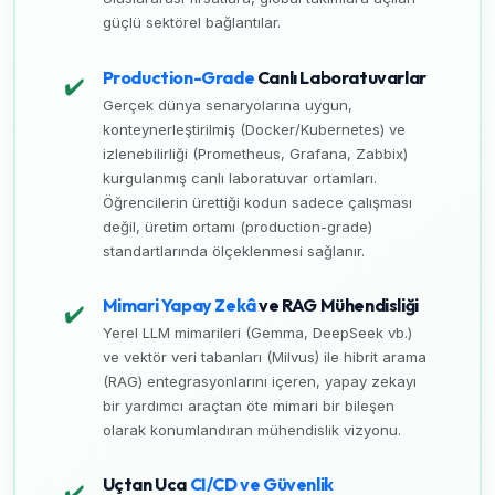
güçlü sektörel bağlantılar.
Production-Grade
Canlı Laboratuvarlar
✔️
Gerçek dünya senaryolarına uygun,
konteynerleştirilmiş (Docker/Kubernetes) ve
izlenebilirliği (Prometheus, Grafana, Zabbix)
kurgulanmış canlı laboratuvar ortamları.
Öğrencilerin ürettiği kodun sadece çalışması
değil, üretim ortamı (production-grade)
standartlarında ölçeklenmesi sağlanır.
Mimari Yapay Zekâ
ve RAG Mühendisliği
✔️
Yerel LLM mimarileri (Gemma, DeepSeek vb.)
ve vektör veri tabanları (Milvus) ile hibrit arama
(RAG) entegrasyonlarını içeren, yapay zekayı
bir yardımcı araçtan öte mimari bir bileşen
olarak konumlandıran mühendislik vizyonu.
Uçtan Uca
CI/CD ve Güvenlik
✔️