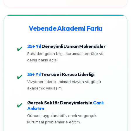
Vebende Akademi Farkı
25+ Yıl
Deneyimli Uzman Mühendisler
✔️
Sahadan gelen bilgi, kurumsal tecrübe ve
geniş bakış açısı.
35+ Yıl
Tecrübeli Kurucu Liderliği
✔️
Vizyoner liderlik, mimari vizyon ve güçlü
akademik yaklaşım.
Gerçek Sektör Deneyimleriyle
Canlı
✔️
Anlatım
Güncel, uygulanabilir, canlı ve gerçek
kurumsal problemlerle eğitim.