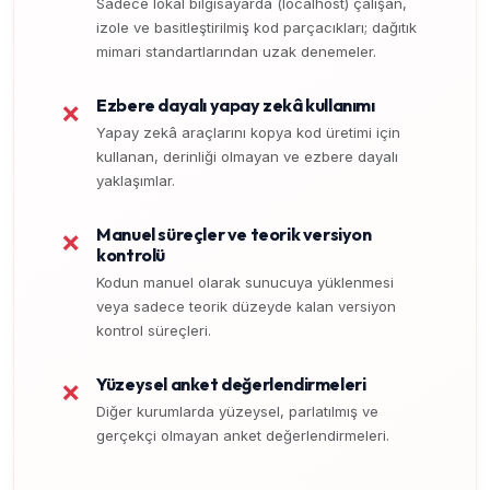
Sadece lokal bilgisayarda (localhost) çalışan,
izole ve basitleştirilmiş kod parçacıkları; dağıtık
mimari standartlarından uzak denemeler.
Ezbere dayalı yapay zekâ kullanımı
❌
Yapay zekâ araçlarını kopya kod üretimi için
kullanan, derinliği olmayan ve ezbere dayalı
yaklaşımlar.
Manuel süreçler ve teorik versiyon
❌
kontrolü
Kodun manuel olarak sunucuya yüklenmesi
veya sadece teorik düzeyde kalan versiyon
kontrol süreçleri.
Yüzeysel anket değerlendirmeleri
❌
Diğer kurumlarda yüzeysel, parlatılmış ve
gerçekçi olmayan anket değerlendirmeleri.