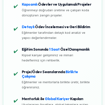
Kapsamlı
Ödevler ve Uygulamalı Projeler
✔️
Öğrenmeyi doğrudan üretime ve çalışan koda
dönüştüren zengin projeler.
Detaylı
Ödev İncelemesi ve Geri Bildirim
✔️
Eğitmenler tarafından detaylı kod analizi ve
yapıcı değerlendirmeler.
Eğitim Sonunda
1 Saat
Özel Danışmanlık
✔️
Kişisel kariyer gelişiminiz ve mimari
hedefleriniz için rehberlik.
Proje/Ödev Seanslarında
Birlikte
✔️
Çalışma
Eğitmenler ve mentorlarla birlikte üretir, birlikte
öğrenirsiniz.
Mentorluk ile
Global Kariyer
Kapıları
✔️
Uluslararası fırsatlara, global takımlara açılan