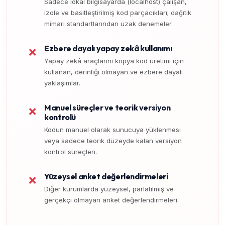
Sadece lokal bilgisayarda (localhost) çalışan,
izole ve basitleştirilmiş kod parçacıkları; dağıtık
mimari standartlarından uzak denemeler.
Ezbere dayalı yapay zekâ kullanımı
❌
Yapay zekâ araçlarını kopya kod üretimi için
kullanan, derinliği olmayan ve ezbere dayalı
yaklaşımlar.
Manuel süreçler ve teorik versiyon
❌
kontrolü
Kodun manuel olarak sunucuya yüklenmesi
veya sadece teorik düzeyde kalan versiyon
kontrol süreçleri.
Yüzeysel anket değerlendirmeleri
❌
Diğer kurumlarda yüzeysel, parlatılmış ve
gerçekçi olmayan anket değerlendirmeleri.