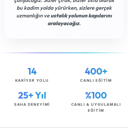
çalışacağız. Sizler çırak, bizler usta olarak
bu kadim yolda yürürken, sizlere gerçek
uzmanlığın ve
ustalık yolunun kapılarını
aralayacağız
.
14
400+
KARIYER YOLU
CANLI EĞITIM
25+ Yıl
%100
SAHA DENEYIMI
CANLI & UYGULAMALI
EĞITIM