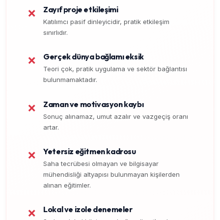
Zayıf proje etkileşimi
❌
Katılımcı pasif dinleyicidir, pratik etkileşim
sınırlıdır.
Gerçek dünya bağlamı eksik
❌
Teori çok, pratik uygulama ve sektör bağlantısı
bulunmamaktadır.
Zaman ve motivasyon kaybı
❌
Sonuç alınamaz, umut azalır ve vazgeçiş oranı
artar.
Yetersiz eğitmen kadrosu
❌
Saha tecrübesi olmayan ve bilgisayar
mühendisliği altyapısı bulunmayan kişilerden
alınan eğitimler.
Lokal ve izole denemeler
❌