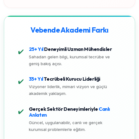
Vebende Akademi Farkı
25+ Yıl
Deneyimli Uzman Mühendisler
✔️
Sahadan gelen bilgi, kurumsal tecrübe ve
geniş bakış açısı.
35+ Yıl
Tecrübeli Kurucu Liderliği
✔️
Vizyoner liderlik, mimari vizyon ve güçlü
akademik yaklaşım.
Gerçek Sektör Deneyimleriyle
Canlı
✔️
Anlatım
Güncel, uygulanabilir, canlı ve gerçek
kurumsal problemlerle eğitim.