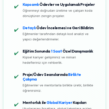
Kapsamlı
Ödevler ve Uygulamalı Projeler
✔️
Öğrenmeyi doğrudan üretime ve çalışan koda
dönüştüren zengin projeler.
Detaylı
Ödev İncelemesi ve Geri Bildirim
✔️
Eğitmenler tarafından detaylı kod analizi ve
yapıcı değerlendirmeler.
Eğitim Sonunda
1 Saat
Özel Danışmanlık
✔️
Kişisel kariyer gelişiminiz ve mimari
hedefleriniz için rehberlik.
Proje/Ödev Seanslarında
Birlikte
✔️
Çalışma
Eğitmenler ve mentorlarla birlikte üretir, birlikte
öğrenirsiniz.
Mentorluk ile
Global Kariyer
Kapıları
✔️
Uluslararası fırsatlara, global takımlara açılan