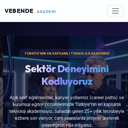
VEBENDE
AKADEMİ
TÜRKİYE'NİN EN KAPSAMLI TEKNOLOJİ AKADEMİSİ
Sektör Deneyimini
Kodluyoruz
Açık sınıf eğitimlerimiz, kariyer yollarımız (career paths) ve
kurumsal eğitim çözümlerimizle Türkiye'nin en kapsamlı
teknoloji akademisiyiz. Sahadan gelen 25+ yıllık tecrübeyle
ezbere son veriyor, canlı seanslarda projeler üreterek
geleceğinizi inşa ediyoruz.