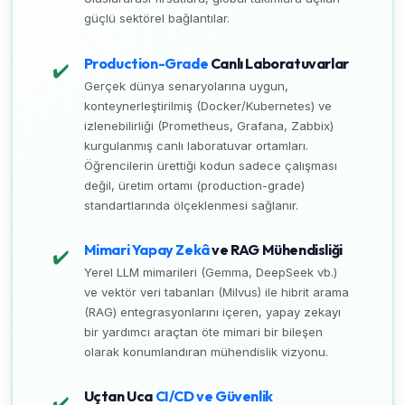
güçlü sektörel bağlantılar.
Production-Grade
Canlı Laboratuvarlar
✔️
Gerçek dünya senaryolarına uygun,
konteynerleştirilmiş (Docker/Kubernetes) ve
izlenebilirliği (Prometheus, Grafana, Zabbix)
kurgulanmış canlı laboratuvar ortamları.
Öğrencilerin ürettiği kodun sadece çalışması
değil, üretim ortamı (production-grade)
standartlarında ölçeklenmesi sağlanır.
Mimari Yapay Zekâ
ve RAG Mühendisliği
✔️
Yerel LLM mimarileri (Gemma, DeepSeek vb.)
ve vektör veri tabanları (Milvus) ile hibrit arama
(RAG) entegrasyonlarını içeren, yapay zekayı
bir yardımcı araçtan öte mimari bir bileşen
olarak konumlandıran mühendislik vizyonu.
Uçtan Uca
CI/CD ve Güvenlik
✔️