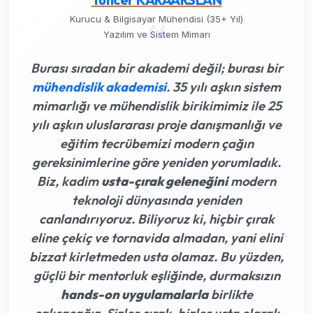
“
Kurucu & Bilgisayar Mühendisi (35+ Yıl)
Yazılım ve Sistem Mimarı
Burası sıradan bir akademi değil; burası bir
mühendislik akademisi
. 35 yılı aşkın sistem
mimarlığı ve mühendislik birikimimiz ile 25
yılı aşkın uluslararası proje danışmanlığı ve
eğitim tecrübemizi modern çağın
gereksinimlerine göre yeniden yorumladık.
Biz, kadim
usta-çırak geleneğini
modern
teknoloji dünyasında yeniden
canlandırıyoruz. Biliyoruz ki,
hiçbir çırak
eline çekiç ve tornavida almadan, yani elini
bizzat kirletmeden usta olamaz
. Bu yüzden,
güçlü bir mentorluk eşliğinde, durmaksızın
hands-on uygulamalarla
birlikte