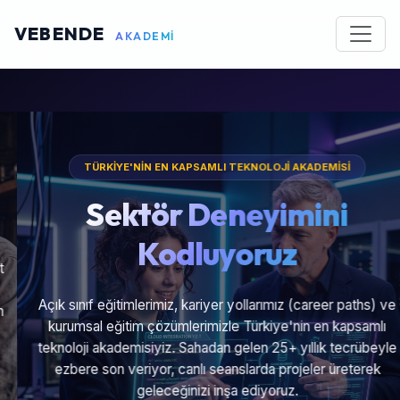
VEBENDE
AKADEMİ
TÜRKİYE'NİN EN KAPSAMLI TEKNOLOJİ AKADEMİSİ
Sektör Deneyimini
Kodluyoruz
Açık sınıf eğitimlerimiz, kariyer yollarımız (career paths) ve
kurumsal eğitim çözümlerimizle Türkiye'nin en kapsamlı
teknoloji akademisiyiz. Sahadan gelen 25+ yıllık tecrübeyle
ezbere son veriyor, canlı seanslarda projeler üreterek
geleceğinizi inşa ediyoruz.