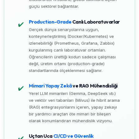
güçlü sektörel bağlantılar.
Production-Grade
Canlı Laboratuvarlar
✔️
Gerçek dünya senaryolarına uygun,
konteynerleştirilmiş (Docker/Kubernetes) ve
izlenebilirliği (Prometheus, Grafana, Zabbix)
kurgulanmış canlı laboratuvar ortamları.
Öğrencilerin ürettiği kodun sadece çalışması
değil, üretim ortamı (production-grade)
standartlarında ölçeklenmesi sağlanır.
Mimari Yapay Zekâ
ve RAG Mühendisliği
✔️
Yerel LLM mimarileri (Gemma, DeepSeek vb.)
ve vektör veri tabanları (Milvus) ile hibrit arama
(RAG) entegrasyonlarını içeren, yapay zekayı
bir yardımcı araçtan öte mimari bir bileşen
olarak konumlandıran mühendislik vizyonu.
Uçtan Uca
CI/CD ve Güvenlik
✔️