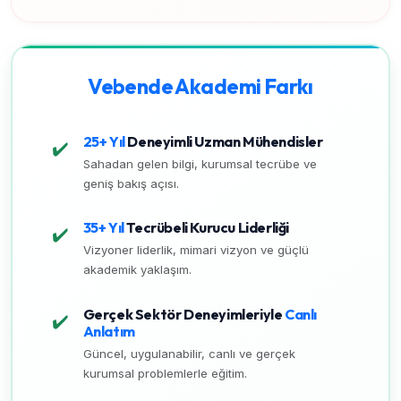
Vebende Akademi Farkı
25+ Yıl
Deneyimli Uzman Mühendisler
✔️
Sahadan gelen bilgi, kurumsal tecrübe ve
geniş bakış açısı.
35+ Yıl
Tecrübeli Kurucu Liderliği
✔️
Vizyoner liderlik, mimari vizyon ve güçlü
akademik yaklaşım.
Gerçek Sektör Deneyimleriyle
Canlı
✔️
Anlatım
Güncel, uygulanabilir, canlı ve gerçek
kurumsal problemlerle eğitim.