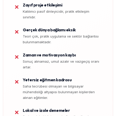
Zayıf proje etkileşimi
❌
Katılımcı pasif dinleyicidir, pratik etkileşim
sınırlıdır.
Gerçek dünya bağlamı eksik
❌
Teori çok, pratik uygulama ve sektör bağlantısı
bulunmamaktadır.
Zaman ve motivasyon kaybı
❌
Sonuç alınamaz, umut azalır ve vazgeçiş oranı
artar.
Yetersiz eğitmen kadrosu
❌
Saha tecrübesi olmayan ve bilgisayar
mühendisliği altyapısı bulunmayan kişilerden
alınan eğitimler.
Lokal ve izole denemeler
❌