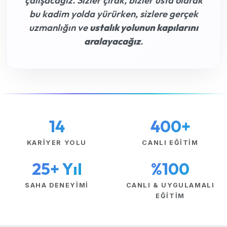
çalışacağız. Sizler çırak, bizler usta olarak
bu kadim yolda yürürken, sizlere gerçek
uzmanlığın ve
ustalık yolunun kapılarını
aralayacağız
.
14
400+
KARIYER YOLU
CANLI EĞITIM
25+ Yıl
%100
SAHA DENEYIMI
CANLI & UYGULAMALI
EĞITIM