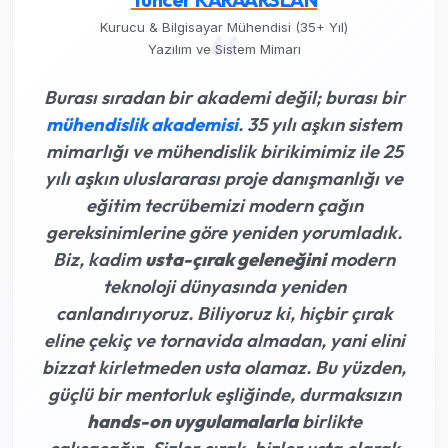
“
Kurucu & Bilgisayar Mühendisi (35+ Yıl)
Yazılım ve Sistem Mimarı
Burası sıradan bir akademi değil; burası bir
mühendislik akademisi
. 35 yılı aşkın sistem
mimarlığı ve mühendislik birikimimiz ile 25
yılı aşkın uluslararası proje danışmanlığı ve
eğitim tecrübemizi modern çağın
gereksinimlerine göre yeniden yorumladık.
Biz, kadim
usta-çırak geleneğini
modern
teknoloji dünyasında yeniden
canlandırıyoruz. Biliyoruz ki,
hiçbir çırak
eline çekiç ve tornavida almadan, yani elini
bizzat kirletmeden usta olamaz
. Bu yüzden,
güçlü bir mentorluk eşliğinde, durmaksızın
hands-on uygulamalarla
birlikte