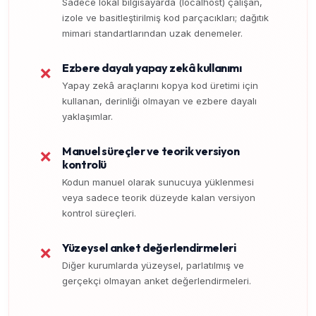
Sadece lokal bilgisayarda (localhost) çalışan,
izole ve basitleştirilmiş kod parçacıkları; dağıtık
mimari standartlarından uzak denemeler.
Ezbere dayalı yapay zekâ kullanımı
❌
Yapay zekâ araçlarını kopya kod üretimi için
kullanan, derinliği olmayan ve ezbere dayalı
yaklaşımlar.
Manuel süreçler ve teorik versiyon
❌
kontrolü
Kodun manuel olarak sunucuya yüklenmesi
veya sadece teorik düzeyde kalan versiyon
kontrol süreçleri.
Yüzeysel anket değerlendirmeleri
❌
Diğer kurumlarda yüzeysel, parlatılmış ve
gerçekçi olmayan anket değerlendirmeleri.