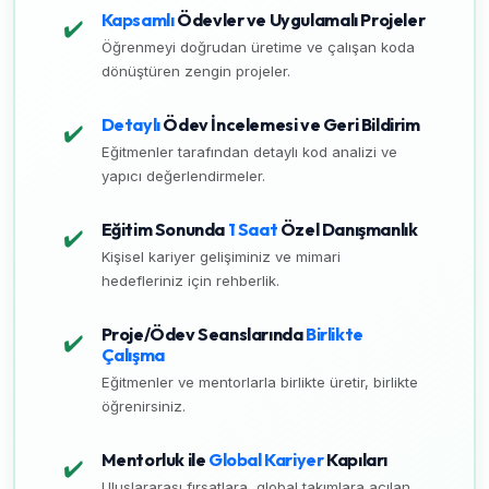
Kapsamlı
Ödevler ve Uygulamalı Projeler
✔️
Öğrenmeyi doğrudan üretime ve çalışan koda
dönüştüren zengin projeler.
Detaylı
Ödev İncelemesi ve Geri Bildirim
✔️
Eğitmenler tarafından detaylı kod analizi ve
yapıcı değerlendirmeler.
Eğitim Sonunda
1 Saat
Özel Danışmanlık
✔️
Kişisel kariyer gelişiminiz ve mimari
hedefleriniz için rehberlik.
Proje/Ödev Seanslarında
Birlikte
✔️
Çalışma
Eğitmenler ve mentorlarla birlikte üretir, birlikte
öğrenirsiniz.
Mentorluk ile
Global Kariyer
Kapıları
✔️
Uluslararası fırsatlara, global takımlara açılan