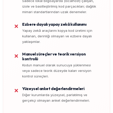
Sadece lokal bilgisayarda (localhost) çalışan,
izole ve basitleştirilmiş kod parçacıkları; dağıtık
mimari standartlarından uzak denemeler.
Ezbere dayalı yapay zekâ kullanımı
❌
Yapay zekâ araçlarını kopya kod üretimi için
kullanan, derinliği olmayan ve ezbere dayalı
yaklaşımlar.
Manuel süreçler ve teorik versiyon
❌
kontrolü
Kodun manuel olarak sunucuya yüklenmesi
veya sadece teorik düzeyde kalan versiyon
kontrol süreçleri.
Yüzeysel anket değerlendirmeleri
❌
Diğer kurumlarda yüzeysel, parlatılmış ve
gerçekçi olmayan anket değerlendirmeleri.