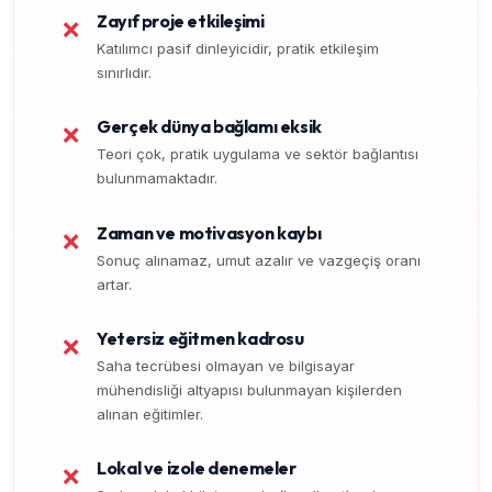
Zayıf proje etkileşimi
❌
Katılımcı pasif dinleyicidir, pratik etkileşim
sınırlıdır.
Gerçek dünya bağlamı eksik
❌
Teori çok, pratik uygulama ve sektör bağlantısı
bulunmamaktadır.
Zaman ve motivasyon kaybı
❌
Sonuç alınamaz, umut azalır ve vazgeçiş oranı
artar.
Yetersiz eğitmen kadrosu
❌
Saha tecrübesi olmayan ve bilgisayar
mühendisliği altyapısı bulunmayan kişilerden
alınan eğitimler.
Lokal ve izole denemeler
❌