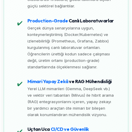
güçlü sektörel bağlantılar.
Production-Grade
Canlı Laboratuvarlar
✔️
Gerçek dünya senaryolarına uygun,
konteynerleştirilmiş (Docker/Kubernetes) ve
izlenebilirliği (Prometheus, Grafana, Zabbix)
kurgulanmış canlı laboratuvar ortamları.
Öğrencilerin ürettiği kodun sadece çalışması
değil, üretim ortamı (production-grade)
standartlarında ölçeklenmesi sağlanır.
Mimari Yapay Zekâ
ve RAG Mühendisliği
✔️
Yerel LLM mimarileri (Gemma, DeepSeek vb.)
ve vektör veri tabanları (Milvus) ile hibrit arama
(RAG) entegrasyonlarını içeren, yapay zekayı
bir yardımcı araçtan öte mimari bir bileşen
olarak konumlandıran mühendislik vizyonu.
Uçtan Uca
CI/CD ve Güvenlik
✔️