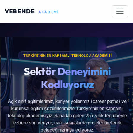
VEBENDE
AKADEMİ
TÜRKİYE'NİN EN KAPSAMLI TEKNOLOJİ AKADEMİSİ
Sektör Deneyimini
Kodluyoruz
Açık sınıf eğitimlerimiz, kariyer yollarımız (career paths) ve
kurumsal eğitim çözümlerimizle Türkiye'nin en kapsamlı
teknoloji akademisiyiz. Sahadan gelen 25+ yıllık tecrübeyle
ezbere son veriyor, canlı seanslarda projeler üreterek
geleceğinizi inşa ediyoruz.