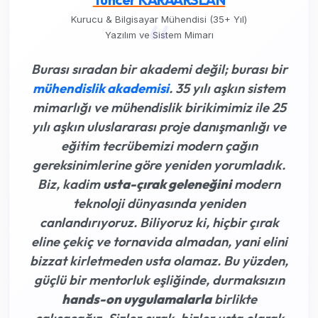
“
Kurucu & Bilgisayar Mühendisi (35+ Yıl)
Yazılım ve Sistem Mimarı
Burası sıradan bir akademi değil; burası bir
mühendislik akademisi
. 35 yılı aşkın sistem
mimarlığı ve mühendislik birikimimiz ile 25
yılı aşkın uluslararası proje danışmanlığı ve
eğitim tecrübemizi modern çağın
gereksinimlerine göre yeniden yorumladık.
Biz, kadim
usta-çırak geleneğini
modern
teknoloji dünyasında yeniden
canlandırıyoruz. Biliyoruz ki,
hiçbir çırak
eline çekiç ve tornavida almadan, yani elini
bizzat kirletmeden usta olamaz
. Bu yüzden,
güçlü bir mentorluk eşliğinde, durmaksızın
hands-on uygulamalarla
birlikte