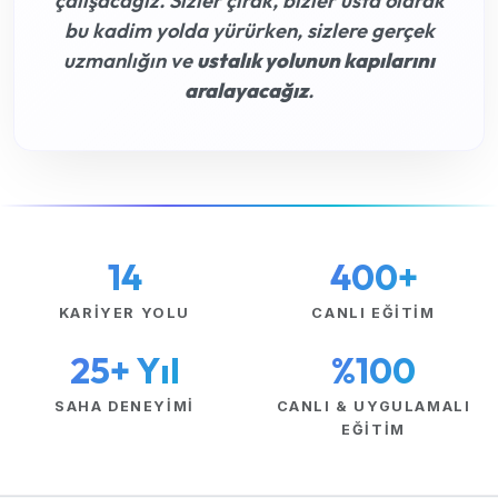
çalışacağız. Sizler çırak, bizler usta olarak
bu kadim yolda yürürken, sizlere gerçek
uzmanlığın ve
ustalık yolunun kapılarını
aralayacağız
.
14
400+
KARIYER YOLU
CANLI EĞITIM
25+ Yıl
%100
SAHA DENEYIMI
CANLI & UYGULAMALI
EĞITIM