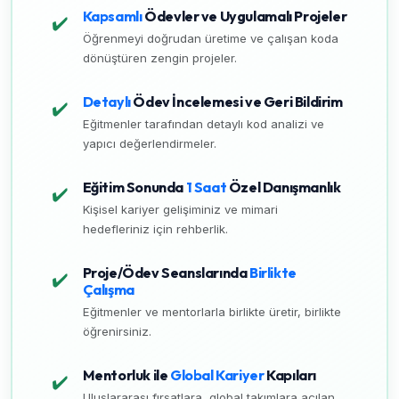
Kapsamlı
Ödevler ve Uygulamalı Projeler
✔️
Öğrenmeyi doğrudan üretime ve çalışan koda
dönüştüren zengin projeler.
Detaylı
Ödev İncelemesi ve Geri Bildirim
✔️
Eğitmenler tarafından detaylı kod analizi ve
yapıcı değerlendirmeler.
Eğitim Sonunda
1 Saat
Özel Danışmanlık
✔️
Kişisel kariyer gelişiminiz ve mimari
hedefleriniz için rehberlik.
Proje/Ödev Seanslarında
Birlikte
✔️
Çalışma
Eğitmenler ve mentorlarla birlikte üretir, birlikte
öğrenirsiniz.
Mentorluk ile
Global Kariyer
Kapıları
✔️
Uluslararası fırsatlara, global takımlara açılan