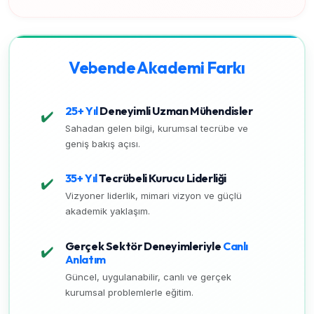
Vebende Akademi Farkı
25+ Yıl
Deneyimli Uzman Mühendisler
✔️
Sahadan gelen bilgi, kurumsal tecrübe ve
geniş bakış açısı.
35+ Yıl
Tecrübeli Kurucu Liderliği
✔️
Vizyoner liderlik, mimari vizyon ve güçlü
akademik yaklaşım.
Gerçek Sektör Deneyimleriyle
Canlı
✔️
Anlatım
Güncel, uygulanabilir, canlı ve gerçek
kurumsal problemlerle eğitim.