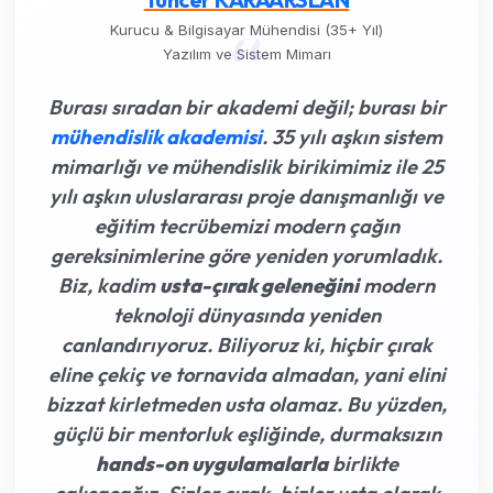
“
Kurucu & Bilgisayar Mühendisi (35+ Yıl)
Yazılım ve Sistem Mimarı
Burası sıradan bir akademi değil; burası bir
mühendislik akademisi
. 35 yılı aşkın sistem
mimarlığı ve mühendislik birikimimiz ile 25
yılı aşkın uluslararası proje danışmanlığı ve
eğitim tecrübemizi modern çağın
gereksinimlerine göre yeniden yorumladık.
Biz, kadim
usta-çırak geleneğini
modern
teknoloji dünyasında yeniden
canlandırıyoruz. Biliyoruz ki,
hiçbir çırak
eline çekiç ve tornavida almadan, yani elini
bizzat kirletmeden usta olamaz
. Bu yüzden,
güçlü bir mentorluk eşliğinde, durmaksızın
hands-on uygulamalarla
birlikte