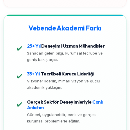
Vebende Akademi Farkı
25+ Yıl
Deneyimli Uzman Mühendisler
✔️
Sahadan gelen bilgi, kurumsal tecrübe ve
geniş bakış açısı.
35+ Yıl
Tecrübeli Kurucu Liderliği
✔️
Vizyoner liderlik, mimari vizyon ve güçlü
akademik yaklaşım.
Gerçek Sektör Deneyimleriyle
Canlı
✔️
Anlatım
Güncel, uygulanabilir, canlı ve gerçek
kurumsal problemlerle eğitim.