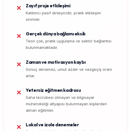
Zayıf proje etkileşimi
❌
Katılımcı pasif dinleyicidir, pratik etkileşim
sınırlıdır.
Gerçek dünya bağlamı eksik
❌
Teori çok, pratik uygulama ve sektör bağlantısı
bulunmamaktadır.
Zaman ve motivasyon kaybı
❌
Sonuç alınamaz, umut azalır ve vazgeçiş oranı
artar.
Yetersiz eğitmen kadrosu
❌
Saha tecrübesi olmayan ve bilgisayar
mühendisliği altyapısı bulunmayan kişilerden
alınan eğitimler.
Lokal ve izole denemeler
❌