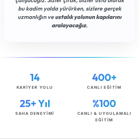
çalışacağız. Sizler çırak, bizler usta olarak
bu kadim yolda yürürken, sizlere gerçek
uzmanlığın ve
ustalık yolunun kapılarını
aralayacağız
.
14
400+
KARIYER YOLU
CANLI EĞITIM
25+ Yıl
%100
SAHA DENEYIMI
CANLI & UYGULAMALI
EĞITIM