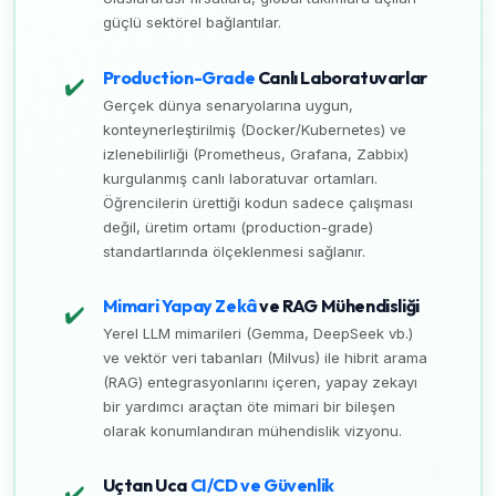
güçlü sektörel bağlantılar.
Production-Grade
Canlı Laboratuvarlar
✔️
Gerçek dünya senaryolarına uygun,
konteynerleştirilmiş (Docker/Kubernetes) ve
izlenebilirliği (Prometheus, Grafana, Zabbix)
kurgulanmış canlı laboratuvar ortamları.
Öğrencilerin ürettiği kodun sadece çalışması
değil, üretim ortamı (production-grade)
standartlarında ölçeklenmesi sağlanır.
Mimari Yapay Zekâ
ve RAG Mühendisliği
✔️
Yerel LLM mimarileri (Gemma, DeepSeek vb.)
ve vektör veri tabanları (Milvus) ile hibrit arama
(RAG) entegrasyonlarını içeren, yapay zekayı
bir yardımcı araçtan öte mimari bir bileşen
olarak konumlandıran mühendislik vizyonu.
Uçtan Uca
CI/CD ve Güvenlik
✔️