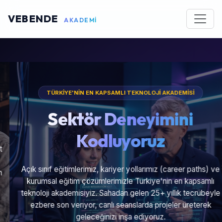
VEBENDE
AKADEMİ
TÜRKİYE'NİN EN KAPSAMLI TEKNOLOJİ AKADEMİSİ
Sektör Deneyimini
Kodluyoruz
Açık sınıf eğitimlerimiz, kariyer yollarımız (career paths) ve
kurumsal eğitim çözümlerimizle Türkiye'nin en kapsamlı
teknoloji akademisiyiz. Sahadan gelen 25+ yıllık tecrübeyle
ezbere son veriyor, canlı seanslarda projeler üreterek
geleceğinizi inşa ediyoruz.