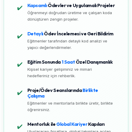
Kapsamlı
Ödevler ve Uygulamalı Projeler
✔️
Öğrenmeyi doğrudan üretime ve çalışan koda
dönüştüren zengin projeler.
Detaylı
Ödev İncelemesi ve Geri Bildirim
✔️
Eğitmenler tarafından detaylı kod analizi ve
yapıcı değerlendirmeler.
Eğitim Sonunda
1 Saat
Özel Danışmanlık
✔️
Kişisel kariyer gelişiminiz ve mimari
hedefleriniz için rehberlik.
Proje/Ödev Seanslarında
Birlikte
✔️
Çalışma
Eğitmenler ve mentorlarla birlikte üretir, birlikte
öğrenirsiniz.
Mentorluk ile
Global Kariyer
Kapıları
✔️
Uluslararası fırsatlara, global takımlara açılan