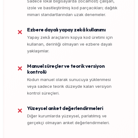
Sadece lokal bilgisayarda (localhost) çalışan,
izole ve basitleştirilmiş kod parçacıkları; dağıtık
mimari standartlarından uzak denemeler.
Ezbere dayalı yapay zekâ kullanımı
❌
Yapay zekâ araçlarını kopya kod üretimi için
kullanan, derinliği olmayan ve ezbere dayalı
yaklaşımlar.
Manuel süreçler ve teorik versiyon
❌
kontrolü
Kodun manuel olarak sunucuya yüklenmesi
veya sadece teorik düzeyde kalan versiyon
kontrol süreçleri.
Yüzeysel anket değerlendirmeleri
❌
Diğer kurumlarda yüzeysel, parlatılmış ve
gerçekçi olmayan anket değerlendirmeleri.