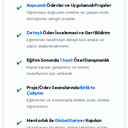
Kapsamlı
Ödevler ve Uygulamalı Projeler
✔️
Öğrenmeyi doğrudan üretime ve çalışan koda
dönüştüren zengin projeler.
Detaylı
Ödev İncelemesi ve Geri Bildirim
✔️
Eğitmenler tarafından detaylı kod analizi ve
yapıcı değerlendirmeler.
Eğitim Sonunda
1 Saat
Özel Danışmanlık
✔️
Kişisel kariyer gelişiminiz ve mimari
hedefleriniz için rehberlik.
Proje/Ödev Seanslarında
Birlikte
✔️
Çalışma
Eğitmenler ve mentorlarla birlikte üretir, birlikte
öğrenirsiniz.
Mentorluk ile
Global Kariyer
Kapıları
✔️
Uluslararası fırsatlara, global takımlara açılan