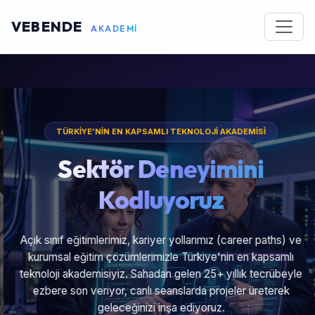
VEBENDE
AKADEMİ
TÜRKİYE'NİN EN KAPSAMLI TEKNOLOJİ AKADEMİSİ
Sektör Deneyimini
Kodluyoruz
Açık sınıf eğitimlerimiz, kariyer yollarımız (career paths) ve
kurumsal eğitim çözümlerimizle Türkiye'nin en kapsamlı
teknoloji akademisiyiz. Sahadan gelen 25+ yıllık tecrübeyle
ezbere son veriyor, canlı seanslarda projeler üreterek
geleceğinizi inşa ediyoruz.