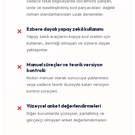
Sadece lokal bilgisayarda (localhost) çalışan,
izole ve basitleştirilmiş kod parçacıkları; dağıtık
mimari standartlarından uzak denemeler.
Ezbere dayalı yapay zekâ kullanımı
❌
Yapay zekâ araçlarını kopya kod üretimi için
kullanan, derinliği olmayan ve ezbere dayalı
yaklaşımlar.
Manuel süreçler ve teorik versiyon
❌
kontrolü
Kodun manuel olarak sunucuya yüklenmesi
veya sadece teorik düzeyde kalan versiyon
kontrol süreçleri.
Yüzeysel anket değerlendirmeleri
❌
Diğer kurumlarda yüzeysel, parlatılmış ve
gerçekçi olmayan anket değerlendirmeleri.