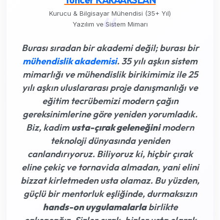
“
Kurucu & Bilgisayar Mühendisi (35+ Yıl)
Yazılım ve Sistem Mimarı
Burası sıradan bir akademi değil; burası bir
mühendislik akademisi
. 35 yılı aşkın sistem
mimarlığı ve mühendislik birikimimiz ile 25
yılı aşkın uluslararası proje danışmanlığı ve
eğitim tecrübemizi modern çağın
gereksinimlerine göre yeniden yorumladık.
Biz, kadim
usta-çırak geleneğini
modern
teknoloji dünyasında yeniden
canlandırıyoruz. Biliyoruz ki,
hiçbir çırak
eline çekiç ve tornavida almadan, yani elini
bizzat kirletmeden usta olamaz
. Bu yüzden,
güçlü bir mentorluk eşliğinde, durmaksızın
hands-on uygulamalarla
birlikte