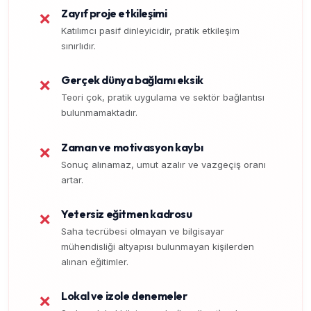
Zayıf proje etkileşimi
❌
Katılımcı pasif dinleyicidir, pratik etkileşim
sınırlıdır.
Gerçek dünya bağlamı eksik
❌
Teori çok, pratik uygulama ve sektör bağlantısı
bulunmamaktadır.
Zaman ve motivasyon kaybı
❌
Sonuç alınamaz, umut azalır ve vazgeçiş oranı
artar.
Yetersiz eğitmen kadrosu
❌
Saha tecrübesi olmayan ve bilgisayar
mühendisliği altyapısı bulunmayan kişilerden
alınan eğitimler.
Lokal ve izole denemeler
❌