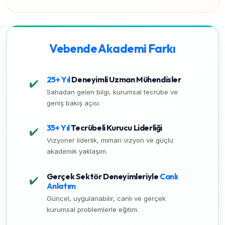
Vebende Akademi Farkı
25+ Yıl
Deneyimli Uzman Mühendisler
✔️
Sahadan gelen bilgi, kurumsal tecrübe ve
geniş bakış açısı.
35+ Yıl
Tecrübeli Kurucu Liderliği
✔️
Vizyoner liderlik, mimari vizyon ve güçlü
akademik yaklaşım.
Gerçek Sektör Deneyimleriyle
Canlı
✔️
Anlatım
Güncel, uygulanabilir, canlı ve gerçek
kurumsal problemlerle eğitim.