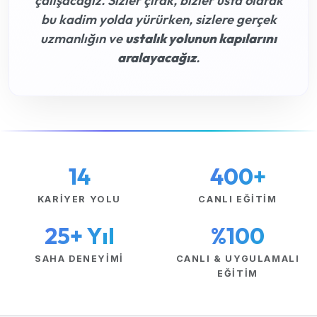
çalışacağız. Sizler çırak, bizler usta olarak
bu kadim yolda yürürken, sizlere gerçek
uzmanlığın ve
ustalık yolunun kapılarını
aralayacağız
.
14
400+
KARIYER YOLU
CANLI EĞITIM
25+ Yıl
%100
SAHA DENEYIMI
CANLI & UYGULAMALI
EĞITIM