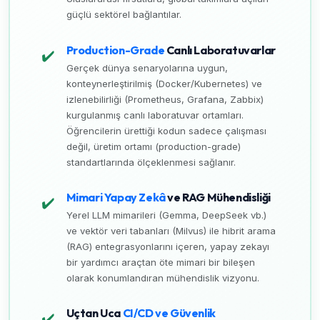
güçlü sektörel bağlantılar.
Production-Grade
Canlı Laboratuvarlar
✔️
Gerçek dünya senaryolarına uygun,
konteynerleştirilmiş (Docker/Kubernetes) ve
izlenebilirliği (Prometheus, Grafana, Zabbix)
kurgulanmış canlı laboratuvar ortamları.
Öğrencilerin ürettiği kodun sadece çalışması
değil, üretim ortamı (production-grade)
standartlarında ölçeklenmesi sağlanır.
Mimari Yapay Zekâ
ve RAG Mühendisliği
✔️
Yerel LLM mimarileri (Gemma, DeepSeek vb.)
ve vektör veri tabanları (Milvus) ile hibrit arama
(RAG) entegrasyonlarını içeren, yapay zekayı
bir yardımcı araçtan öte mimari bir bileşen
olarak konumlandıran mühendislik vizyonu.
Uçtan Uca
CI/CD ve Güvenlik
✔️