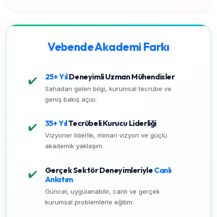
Vebende Akademi Farkı
25+ Yıl
Deneyimli Uzman Mühendisler
✔️
Sahadan gelen bilgi, kurumsal tecrübe ve
geniş bakış açısı.
35+ Yıl
Tecrübeli Kurucu Liderliği
✔️
Vizyoner liderlik, mimari vizyon ve güçlü
akademik yaklaşım.
Gerçek Sektör Deneyimleriyle
Canlı
✔️
Anlatım
Güncel, uygulanabilir, canlı ve gerçek
kurumsal problemlerle eğitim.