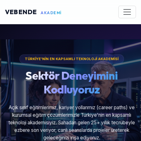
VEBENDE
AKADEMİ
TÜRKİYE'NİN EN KAPSAMLI TEKNOLOJİ AKADEMİSİ
Sektör Deneyimini
Kodluyoruz
Açık sınıf eğitimlerimiz, kariyer yollarımız (career paths) ve
kurumsal eğitim çözümlerimizle Türkiye'nin en kapsamlı
teknoloji akademisiyiz. Sahadan gelen 25+ yıllık tecrübeyle
ezbere son veriyor, canlı seanslarda projeler üreterek
geleceğinizi inşa ediyoruz.