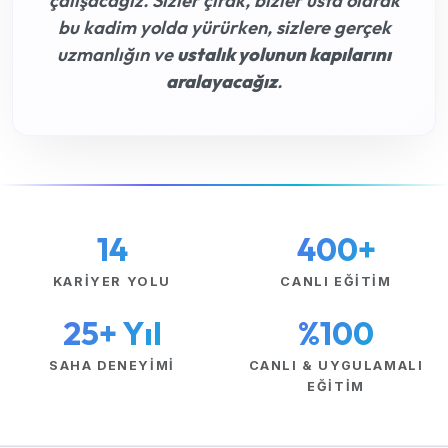
çalışacağız. Sizler çırak, bizler usta olarak
bu kadim yolda yürürken, sizlere gerçek
uzmanlığın ve
ustalık yolunun kapılarını
aralayacağız
.
14
400+
KARIYER YOLU
CANLI EĞITIM
25+ Yıl
%100
SAHA DENEYIMI
CANLI & UYGULAMALI
EĞITIM