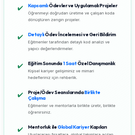
Kapsamlı
Ödevler ve Uygulamalı Projeler
✔️
Öğrenmeyi doğrudan üretime ve çalışan koda
dönüştüren zengin projeler.
Detaylı
Ödev İncelemesi ve Geri Bildirim
✔️
Eğitmenler tarafından detaylı kod analizi ve
yapıcı değerlendirmeler.
Eğitim Sonunda
1 Saat
Özel Danışmanlık
✔️
Kişisel kariyer gelişiminiz ve mimari
hedefleriniz için rehberlik.
Proje/Ödev Seanslarında
Birlikte
✔️
Çalışma
Eğitmenler ve mentorlarla birlikte üretir, birlikte
öğrenirsiniz.
Mentorluk ile
Global Kariyer
Kapıları
✔️
Uluslararası fırsatlara, global takımlara açılan