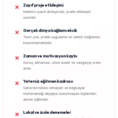
Zayıf proje etkileşimi
❌
Katılımcı pasif dinleyicidir, pratik etkileşim
sınırlıdır.
Gerçek dünya bağlamı eksik
❌
Teori çok, pratik uygulama ve sektör bağlantısı
bulunmamaktadır.
Zaman ve motivasyon kaybı
❌
Sonuç alınamaz, umut azalır ve vazgeçiş oranı
artar.
Yetersiz eğitmen kadrosu
❌
Saha tecrübesi olmayan ve bilgisayar
mühendisliği altyapısı bulunmayan kişilerden
alınan eğitimler.
Lokal ve izole denemeler
❌