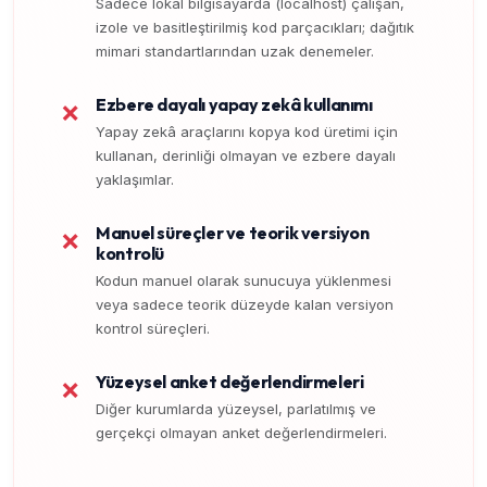
Sadece lokal bilgisayarda (localhost) çalışan,
izole ve basitleştirilmiş kod parçacıkları; dağıtık
mimari standartlarından uzak denemeler.
Ezbere dayalı yapay zekâ kullanımı
❌
Yapay zekâ araçlarını kopya kod üretimi için
kullanan, derinliği olmayan ve ezbere dayalı
yaklaşımlar.
Manuel süreçler ve teorik versiyon
❌
kontrolü
Kodun manuel olarak sunucuya yüklenmesi
veya sadece teorik düzeyde kalan versiyon
kontrol süreçleri.
Yüzeysel anket değerlendirmeleri
❌
Diğer kurumlarda yüzeysel, parlatılmış ve
gerçekçi olmayan anket değerlendirmeleri.