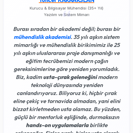
“
Kurucu & Bilgisayar Mühendisi (35+ Yıl)
Yazılım ve Sistem Mimarı
Burası sıradan bir akademi değil; burası bir
mühendislik akademisi
. 35 yılı aşkın sistem
mimarlığı ve mühendislik birikimimiz ile 25
yılı aşkın uluslararası proje danışmanlığı ve
eğitim tecrübemizi modern çağın
gereksinimlerine göre yeniden yorumladık.
Biz, kadim
usta-çırak geleneğini
modern
teknoloji dünyasında yeniden
canlandırıyoruz. Biliyoruz ki,
hiçbir çırak
eline çekiç ve tornavida almadan, yani elini
bizzat kirletmeden usta olamaz
. Bu yüzden,
güçlü bir mentorluk eşliğinde, durmaksızın
hands-on uygulamalarla
birlikte