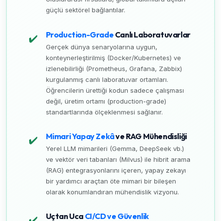
güçlü sektörel bağlantılar.
Production-Grade
Canlı Laboratuvarlar
✔️
Gerçek dünya senaryolarına uygun,
konteynerleştirilmiş (Docker/Kubernetes) ve
izlenebilirliği (Prometheus, Grafana, Zabbix)
kurgulanmış canlı laboratuvar ortamları.
Öğrencilerin ürettiği kodun sadece çalışması
değil, üretim ortamı (production-grade)
standartlarında ölçeklenmesi sağlanır.
Mimari Yapay Zekâ
ve RAG Mühendisliği
✔️
Yerel LLM mimarileri (Gemma, DeepSeek vb.)
ve vektör veri tabanları (Milvus) ile hibrit arama
(RAG) entegrasyonlarını içeren, yapay zekayı
bir yardımcı araçtan öte mimari bir bileşen
olarak konumlandıran mühendislik vizyonu.
Uçtan Uca
CI/CD ve Güvenlik
✔️