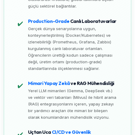
güçlü sektörel bağlantılar.
Production-Grade
Canlı Laboratuvarlar
✔️
Gerçek dünya senaryolarına uygun,
konteynerleştirilmiş (Docker/Kubernetes) ve
izlenebilirliği (Prometheus, Grafana, Zabbix)
kurgulanmış canlı laboratuvar ortamları.
Öğrencilerin ürettiği kodun sadece çalışması
değil, üretim ortamı (production-grade)
standartlarında ölçeklenmesi sağlanır.
Mimari Yapay Zekâ
ve RAG Mühendisliği
✔️
Yerel LLM mimarileri (Gemma, DeepSeek vb.)
ve vektör veri tabanları (Milvus) ile hibrit arama
(RAG) entegrasyonlarını içeren, yapay zekayı
bir yardımcı araçtan öte mimari bir bileşen
olarak konumlandıran mühendislik vizyonu.
Uçtan Uca
CI/CD ve Güvenlik
✔️