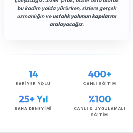
çalışacağız. Sizler çırak, bizler usta olarak
bu kadim yolda yürürken, sizlere gerçek
uzmanlığın ve
ustalık yolunun kapılarını
aralayacağız
.
14
400+
KARIYER YOLU
CANLI EĞITIM
25+ Yıl
%100
SAHA DENEYIMI
CANLI & UYGULAMALI
EĞITIM