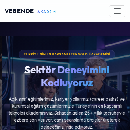
VEBENDE
AKADEMİ
TÜRKİYE'NİN EN KAPSAMLI TEKNOLOJİ AKADEMİSİ
Sektör Deneyimini
Kodluyoruz
Açık sınıf eğitimlerimiz, kariyer yollarımız (career paths) ve
kurumsal eğitim çözümlerimizle Türkiye'nin en kapsamlı
teknoloji akademisiyiz. Sahadan gelen 25+ yıllık tecrübeyle
ezbere son veriyor, canlı seanslarda projeler üreterek
geleceğinizi inşa ediyoruz.