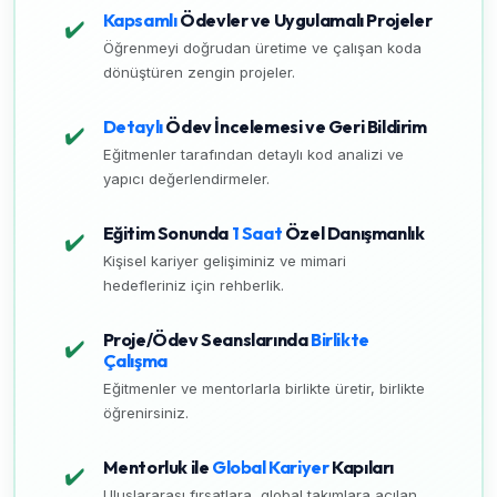
Kapsamlı
Ödevler ve Uygulamalı Projeler
✔️
Öğrenmeyi doğrudan üretime ve çalışan koda
dönüştüren zengin projeler.
Detaylı
Ödev İncelemesi ve Geri Bildirim
✔️
Eğitmenler tarafından detaylı kod analizi ve
yapıcı değerlendirmeler.
Eğitim Sonunda
1 Saat
Özel Danışmanlık
✔️
Kişisel kariyer gelişiminiz ve mimari
hedefleriniz için rehberlik.
Proje/Ödev Seanslarında
Birlikte
✔️
Çalışma
Eğitmenler ve mentorlarla birlikte üretir, birlikte
öğrenirsiniz.
Mentorluk ile
Global Kariyer
Kapıları
✔️
Uluslararası fırsatlara, global takımlara açılan