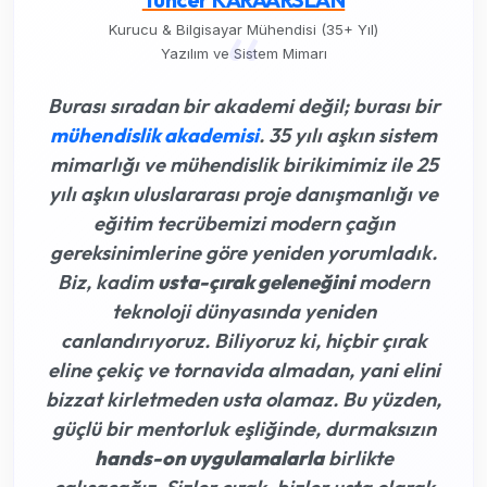
“
Kurucu & Bilgisayar Mühendisi (35+ Yıl)
Yazılım ve Sistem Mimarı
Burası sıradan bir akademi değil; burası bir
mühendislik akademisi
. 35 yılı aşkın sistem
mimarlığı ve mühendislik birikimimiz ile 25
yılı aşkın uluslararası proje danışmanlığı ve
eğitim tecrübemizi modern çağın
gereksinimlerine göre yeniden yorumladık.
Biz, kadim
usta-çırak geleneğini
modern
teknoloji dünyasında yeniden
canlandırıyoruz. Biliyoruz ki,
hiçbir çırak
eline çekiç ve tornavida almadan, yani elini
bizzat kirletmeden usta olamaz
. Bu yüzden,
güçlü bir mentorluk eşliğinde, durmaksızın
hands-on uygulamalarla
birlikte