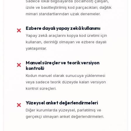
Sadece lokal bilgisayarda (localhost) çalışan,
izole ve basitleştirilmiş kod parçacıkları; dağıtık
mimari standartlarından uzak denemeler.
Ezbere dayalı yapay zekâ kullanımı
❌
Yapay zekâ araçlarını kopya kod üretimi için
kullanan, derinliği olmayan ve ezbere dayalı
yaklaşımlar.
Manuel süreçler ve teorik versiyon
❌
kontrolü
Kodun manuel olarak sunucuya yüklenmesi
veya sadece teorik düzeyde kalan versiyon
kontrol süreçleri.
Yüzeysel anket değerlendirmeleri
❌
Diğer kurumlarda yüzeysel, parlatılmış ve
gerçekçi olmayan anket değerlendirmeleri.