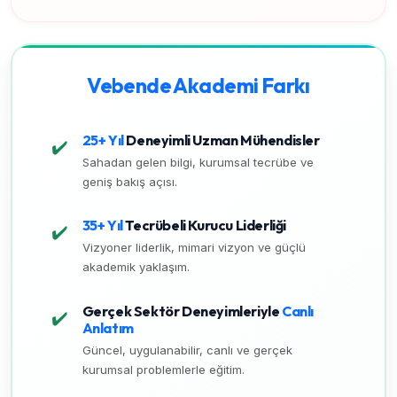
Vebende Akademi Farkı
25+ Yıl
Deneyimli Uzman Mühendisler
✔️
Sahadan gelen bilgi, kurumsal tecrübe ve
geniş bakış açısı.
35+ Yıl
Tecrübeli Kurucu Liderliği
✔️
Vizyoner liderlik, mimari vizyon ve güçlü
akademik yaklaşım.
Gerçek Sektör Deneyimleriyle
Canlı
✔️
Anlatım
Güncel, uygulanabilir, canlı ve gerçek
kurumsal problemlerle eğitim.