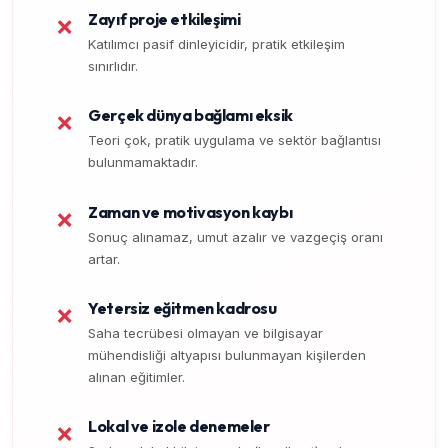
Zayıf proje etkileşimi
❌
Katılımcı pasif dinleyicidir, pratik etkileşim
sınırlıdır.
Gerçek dünya bağlamı eksik
❌
Teori çok, pratik uygulama ve sektör bağlantısı
bulunmamaktadır.
Zaman ve motivasyon kaybı
❌
Sonuç alınamaz, umut azalır ve vazgeçiş oranı
artar.
Yetersiz eğitmen kadrosu
❌
Saha tecrübesi olmayan ve bilgisayar
mühendisliği altyapısı bulunmayan kişilerden
alınan eğitimler.
Lokal ve izole denemeler
❌