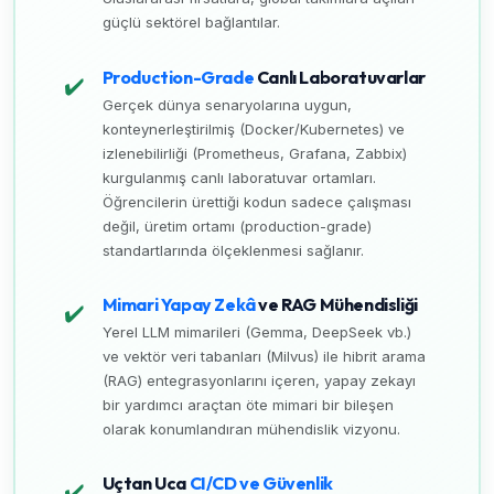
güçlü sektörel bağlantılar.
Production-Grade
Canlı Laboratuvarlar
✔️
Gerçek dünya senaryolarına uygun,
konteynerleştirilmiş (Docker/Kubernetes) ve
izlenebilirliği (Prometheus, Grafana, Zabbix)
kurgulanmış canlı laboratuvar ortamları.
Öğrencilerin ürettiği kodun sadece çalışması
değil, üretim ortamı (production-grade)
standartlarında ölçeklenmesi sağlanır.
Mimari Yapay Zekâ
ve RAG Mühendisliği
✔️
Yerel LLM mimarileri (Gemma, DeepSeek vb.)
ve vektör veri tabanları (Milvus) ile hibrit arama
(RAG) entegrasyonlarını içeren, yapay zekayı
bir yardımcı araçtan öte mimari bir bileşen
olarak konumlandıran mühendislik vizyonu.
Uçtan Uca
CI/CD ve Güvenlik
✔️