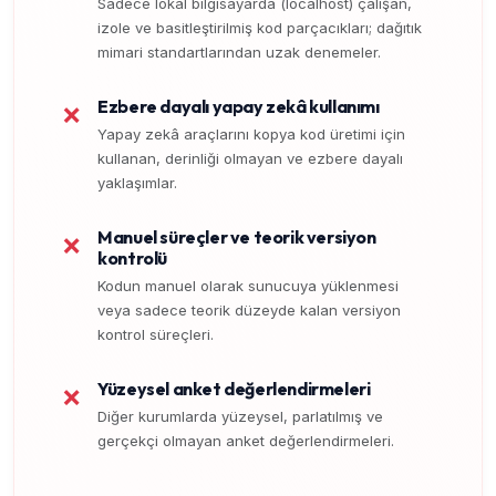
Sadece lokal bilgisayarda (localhost) çalışan,
izole ve basitleştirilmiş kod parçacıkları; dağıtık
mimari standartlarından uzak denemeler.
Ezbere dayalı yapay zekâ kullanımı
❌
Yapay zekâ araçlarını kopya kod üretimi için
kullanan, derinliği olmayan ve ezbere dayalı
yaklaşımlar.
Manuel süreçler ve teorik versiyon
❌
kontrolü
Kodun manuel olarak sunucuya yüklenmesi
veya sadece teorik düzeyde kalan versiyon
kontrol süreçleri.
Yüzeysel anket değerlendirmeleri
❌
Diğer kurumlarda yüzeysel, parlatılmış ve
gerçekçi olmayan anket değerlendirmeleri.