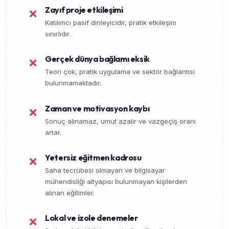
Zayıf proje etkileşimi
❌
Katılımcı pasif dinleyicidir, pratik etkileşim
sınırlıdır.
Gerçek dünya bağlamı eksik
❌
Teori çok, pratik uygulama ve sektör bağlantısı
bulunmamaktadır.
Zaman ve motivasyon kaybı
❌
Sonuç alınamaz, umut azalır ve vazgeçiş oranı
artar.
Yetersiz eğitmen kadrosu
❌
Saha tecrübesi olmayan ve bilgisayar
mühendisliği altyapısı bulunmayan kişilerden
alınan eğitimler.
Lokal ve izole denemeler
❌