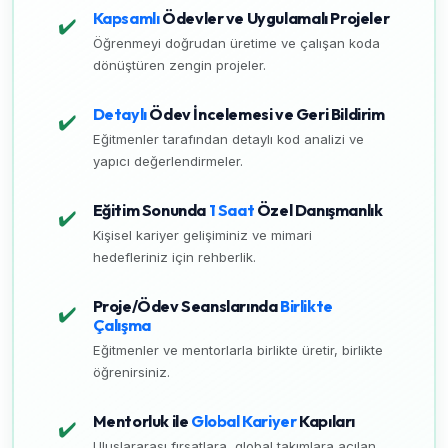
Kapsamlı
Ödevler ve Uygulamalı Projeler
✔️
Öğrenmeyi doğrudan üretime ve çalışan koda
dönüştüren zengin projeler.
Detaylı
Ödev İncelemesi ve Geri Bildirim
✔️
Eğitmenler tarafından detaylı kod analizi ve
yapıcı değerlendirmeler.
Eğitim Sonunda
1 Saat
Özel Danışmanlık
✔️
Kişisel kariyer gelişiminiz ve mimari
hedefleriniz için rehberlik.
Proje/Ödev Seanslarında
Birlikte
✔️
Çalışma
Eğitmenler ve mentorlarla birlikte üretir, birlikte
öğrenirsiniz.
Mentorluk ile
Global Kariyer
Kapıları
✔️
Uluslararası fırsatlara, global takımlara açılan