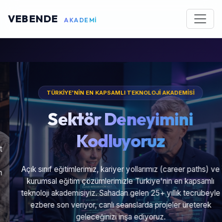
VEBENDE
AKADEMİ
TÜRKİYE'NİN EN KAPSAMLI TEKNOLOJİ AKADEMİSİ
Sektör Deneyimini
Kodluyoruz
Açık sınıf eğitimlerimiz, kariyer yollarımız (career paths) ve
kurumsal eğitim çözümlerimizle Türkiye'nin en kapsamlı
teknoloji akademisiyiz. Sahadan gelen 25+ yıllık tecrübeyle
ezbere son veriyor, canlı seanslarda projeler üreterek
geleceğinizi inşa ediyoruz.