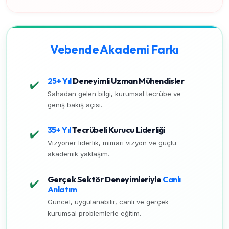
Vebende Akademi Farkı
25+ Yıl
Deneyimli Uzman Mühendisler
✔️
Sahadan gelen bilgi, kurumsal tecrübe ve
geniş bakış açısı.
35+ Yıl
Tecrübeli Kurucu Liderliği
✔️
Vizyoner liderlik, mimari vizyon ve güçlü
akademik yaklaşım.
Gerçek Sektör Deneyimleriyle
Canlı
✔️
Anlatım
Güncel, uygulanabilir, canlı ve gerçek
kurumsal problemlerle eğitim.