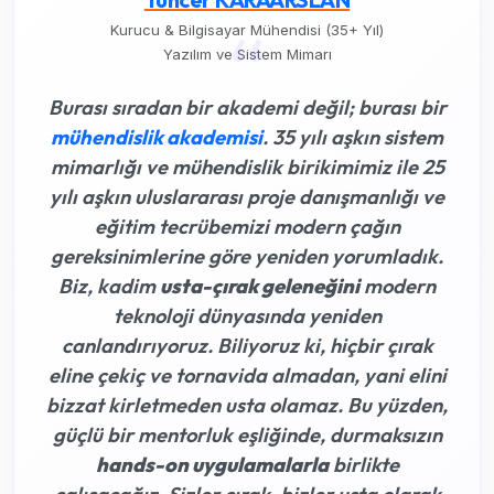
“
Kurucu & Bilgisayar Mühendisi (35+ Yıl)
Yazılım ve Sistem Mimarı
Burası sıradan bir akademi değil; burası bir
mühendislik akademisi
. 35 yılı aşkın sistem
mimarlığı ve mühendislik birikimimiz ile 25
yılı aşkın uluslararası proje danışmanlığı ve
eğitim tecrübemizi modern çağın
gereksinimlerine göre yeniden yorumladık.
Biz, kadim
usta-çırak geleneğini
modern
teknoloji dünyasında yeniden
canlandırıyoruz. Biliyoruz ki,
hiçbir çırak
eline çekiç ve tornavida almadan, yani elini
bizzat kirletmeden usta olamaz
. Bu yüzden,
güçlü bir mentorluk eşliğinde, durmaksızın
hands-on uygulamalarla
birlikte