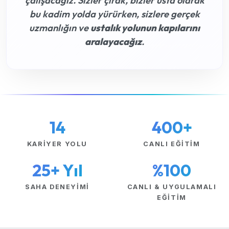
çalışacağız. Sizler çırak, bizler usta olarak
bu kadim yolda yürürken, sizlere gerçek
uzmanlığın ve
ustalık yolunun kapılarını
aralayacağız
.
14
400+
KARIYER YOLU
CANLI EĞITIM
25+ Yıl
%100
SAHA DENEYIMI
CANLI & UYGULAMALI
EĞITIM