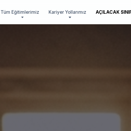
Tüm Eğitimlerimiz
Kariyer Yollarımız
AÇILACAK SINI